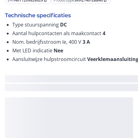
EAN
4011209828629
Producttype
3RH2140-2BB40
content_copy
content_copy
Technische specificaties
Type stuurspanning
DC
Aantal hulpcontacten als maakcontact
4
Nom. bedrijfsstroom Ie, 400 V
3
A
Met LED indicatie
Nee
Aansluitwijze hulpstroomcircuit
Veerklemaansluitin