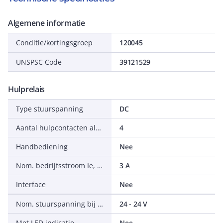
Algemene informatie
Conditie/kortingsgroep
120045
UNSPSC Code
39121529
Hulprelais
Type stuurspanning
DC
Aantal hulpcontacten als maakcontact
4
Handbediening
Nee
Nom. bedrijfsstroom Ie, 400 V
3 A
Interface
Nee
Nom. stuurspanning bij DC
24 - 24 V
Met LED indicatie
Nee