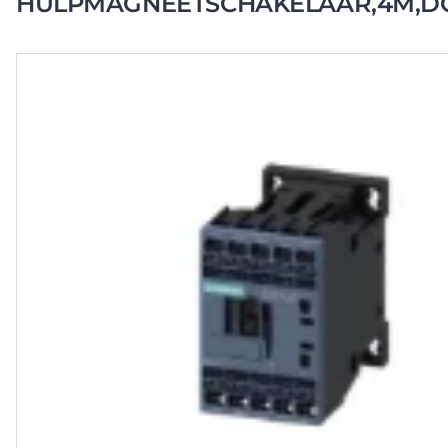
HULPMAGNEETSCHAKELAAR,4M,D