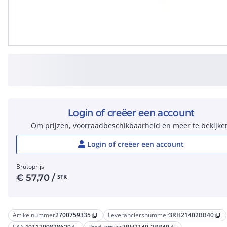
Login of creëer een account
Om prijzen, voorraadbeschikbaarheid en meer te bekijke
Login of creëer een account
Brutoprijs
€
57,70
/
STK
Artikelnummer
2700759335
Leveranciersnummer
3RH21402BB40
content_copy
content_copy