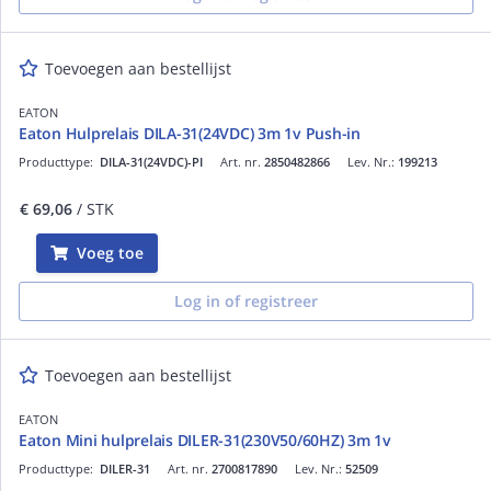
Toevoegen aan bestellijst
EATON
Eaton Hulprelais DILA-31(24VDC) 3m 1v Push-in
Producttype:
DILA-31(24VDC)-PI
Art. nr.
2850482866
Lev. Nr.:
199213
€ 69,06
/ STK
Voeg toe
Log in of registreer
Toevoegen aan bestellijst
EATON
Eaton Mini hulprelais DILER-31(230V50/60HZ) 3m 1v
Producttype:
DILER-31
Art. nr.
2700817890
Lev. Nr.:
52509