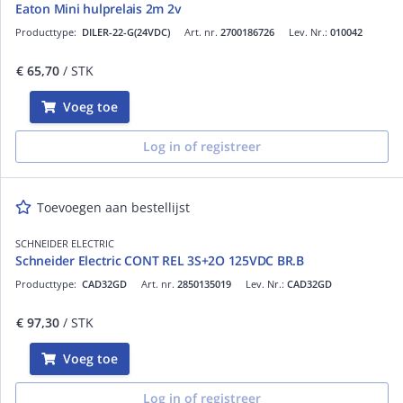
Eaton Mini hulprelais 2m 2v
Producttype:
DILER-22-G(24VDC)
Art. nr.
2700186726
Lev. Nr.:
010042
€ 65,70
/ STK
Voeg toe
Log in of registreer
Toevoegen aan bestellijst
SCHNEIDER ELECTRIC
Schneider Electric CONT REL 3S+2O 125VDC BR.B
Producttype:
CAD32GD
Art. nr.
2850135019
Lev. Nr.:
CAD32GD
€ 97,30
/ STK
Voeg toe
Log in of registreer