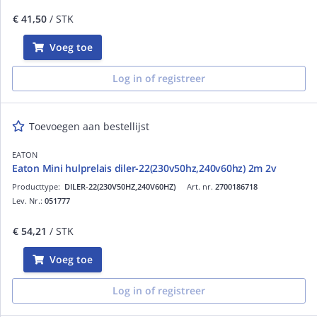
€ 41,50
/ STK
Voeg toe
Log in of registreer
Toevoegen aan bestellijst
EATON
Eaton Mini hulprelais diler-22(230v50hz,240v60hz) 2m 2v
Producttype:
DILER-22(230V50HZ,240V60HZ)
Art. nr.
2700186718
Lev. Nr.:
051777
€ 54,21
/ STK
Voeg toe
Log in of registreer