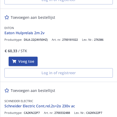
Toevoegen aan bestellijst
EATON
Eaton Hulprelais 2m 2v
Producttype:
DILA-22(24V50HZ)
Art. nr.
2700181022
Lev. Nr.:
276386
€ 60,33
/ STK
Voeg toe
Log in of registreer
Toevoegen aan bestellijst
SCHNEIDER ELECTRIC
Schneider Electric Cont.rel.2s+2o 230v ac
Producttype:
CA2KN22P7
Art. nr.
2700332488
Lev. Nr.:
CA2KN22P7