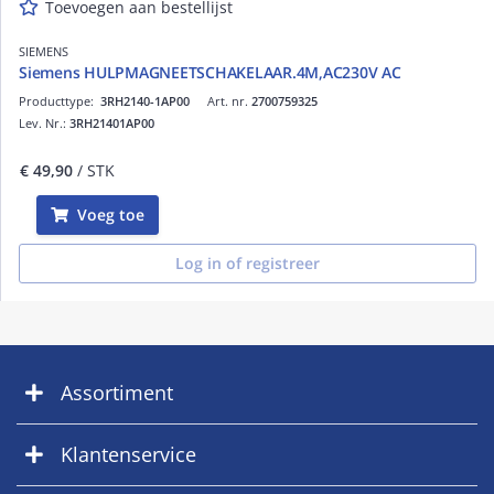
Toevoegen aan bestellijst
SIEMENS
Siemens HULPMAGNEETSCHAKELAAR.4M,AC230V AC
Producttype:
3RH2140-1AP00
Art. nr.
2700759325
Lev. Nr.:
3RH21401AP00
€ 49,90
/ STK
Voeg toe
Log in of registreer
Assortiment
Klantenservice