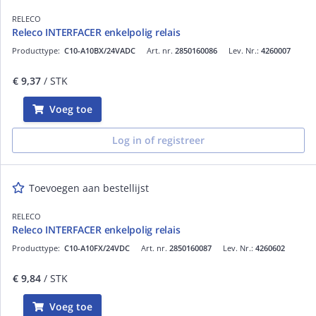
RELECO
Releco INTERFACER enkelpolig relais
Producttype:
C10-A10BX/24VADC
Art. nr.
2850160086
Lev. Nr.:
4260007
€ 9,37
/ STK
Voeg toe
Log in of registreer
Toevoegen aan bestellijst
RELECO
Releco INTERFACER enkelpolig relais
Producttype:
C10-A10FX/24VDC
Art. nr.
2850160087
Lev. Nr.:
4260602
€ 9,84
/ STK
Voeg toe