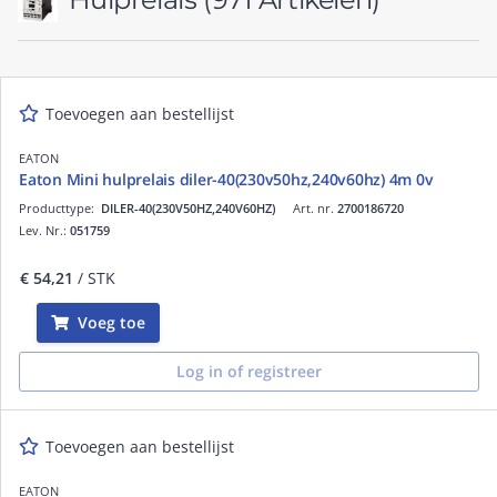
Toevoegen aan bestellijst
EATON
Eaton Mini hulprelais diler-40(230v50hz,240v60hz) 4m 0v
Producttype:
DILER-40(230V50HZ,240V60HZ)
Art. nr.
2700186720
Lev. Nr.:
051759
€ 54,21
/ STK
Voeg toe
Log in of registreer
Toevoegen aan bestellijst
EATON