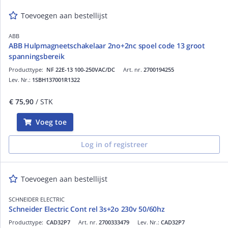
Toevoegen aan bestellijst
ABB
ABB Hulpmagneetschakelaar 2no+2nc spoel code 13 groot
spanningsbereik
Producttype:
NF 22E-13 100-250VAC/DC
Art. nr.
2700194255
Lev. Nr.:
1SBH137001R1322
€ 75,90
/ STK
Voeg toe
Log in of registreer
Toevoegen aan bestellijst
SCHNEIDER ELECTRIC
Schneider Electric Cont rel 3s+2o 230v 50/60hz
Producttype:
CAD32P7
Art. nr.
2700333479
Lev. Nr.:
CAD32P7