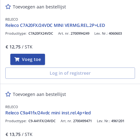
Toevoegen aan bestellijst
RELECO
Releco C7A20FX/24VDC MINI VERMG.REL.2P+LED
Producttype:
C7A20FX24VDC
Art. nr.
2700994249
Lev. Nr.:
4060603
€ 12,75
/ STK
Voeg toe
Log in of registreer
Toevoegen aan bestellijst
RELECO
Releco C9a41fx/24vdc mini inst.rel.4p+led
Producttype:
C9-A41FX/24VDC
Art. nr.
2700499471
Lev. Nr.:
4961201
€ 13,75
/ STK