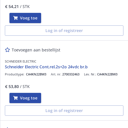
€ 54,21
/ STK
Voeg toe
Log in of registreer
Toevoegen aan bestellijst
SCHNEIDER ELECTRIC
Schneider Electric Cont.rel.2s+2o 24vdc br.b
Producttype:
CA4KN22BW3
Art. nr.
2700332463
Lev. Nr.:
CA4KN22BW3
€ 53,80
/ STK
Voeg toe
Log in of registreer