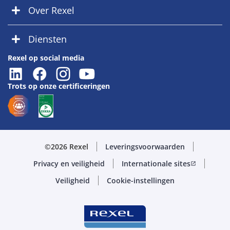
Over Rexel
Diensten
Rexel op social media
Trots op onze certificeringen
©2026 Rexel
Leveringsvoorwaarden
Privacy en veiligheid
Internationale sites
open_in_new
Veiligheid
Cookie-instellingen