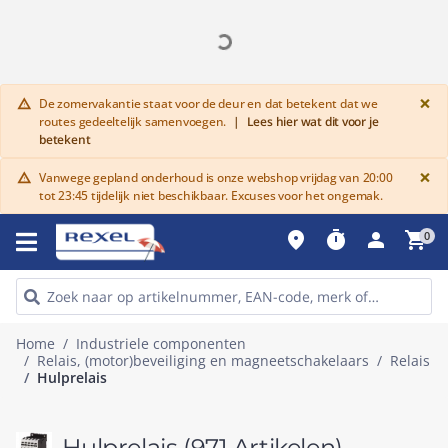
G
×
De zomervakantie staat voor de deur en dat betekent dat we
warning
routes gedeeltelijk samenvoegen.
|
Lees hier wat dit voor je
betekent
G
×
Vanwege gepland onderhoud is onze webshop vrijdag van 20:00
warning
tot 23:45 tijdelijk niet beschikbaar. Excuses voor het ongemak.
place
timer
person
shopping_cart
0
Home
Industriele componenten
Relais, (motor)beveiliging en magneetschakelaars
Relais
Hulprelais
Hulprelais
(971 Artikelen)