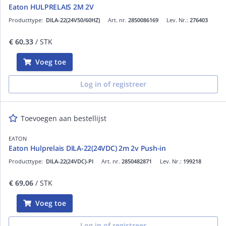
Eaton HULPRELAIS 2M 2V
Producttype:
DILA-22(24V50/60HZ)
Art. nr.
2850086169
Lev. Nr.:
276403
€ 60,33
/ STK
Voeg toe
Log in of registreer
Toevoegen aan bestellijst
EATON
Eaton Hulprelais DILA-22(24VDC) 2m 2v Push-in
Producttype:
DILA-22(24VDC)-PI
Art. nr.
2850482871
Lev. Nr.:
199218
€ 69,06
/ STK
Voeg toe
Log in of registreer