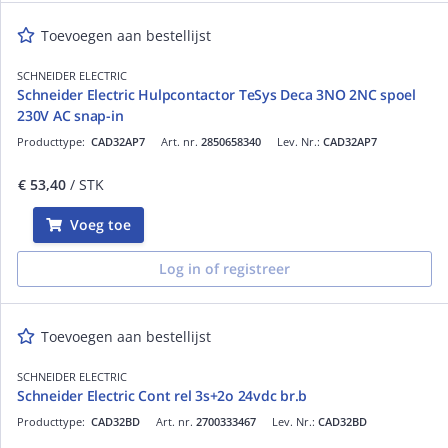
Toevoegen aan bestellijst
SCHNEIDER ELECTRIC
Schneider Electric Hulpcontactor TeSys Deca 3NO 2NC spoel
230V AC snap-in
Producttype:
CAD32AP7
Art. nr.
2850658340
Lev. Nr.:
CAD32AP7
€ 53,40
/ STK
Voeg toe
Log in of registreer
Toevoegen aan bestellijst
SCHNEIDER ELECTRIC
Schneider Electric Cont rel 3s+2o 24vdc br.b
Producttype:
CAD32BD
Art. nr.
2700333467
Lev. Nr.:
CAD32BD