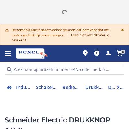
G
×
De zomervakantie staat voor de deur en dat betekent dat we
warning
routes gedeeltelijk samenvoegen.
|
Lees hier wat dit voor je
betekent
place
timer
person
shopping_cart
0
Industriele componenten
Schakelen, bedienen en signaleren
Bedieningen en signaleringen
Drukknoppen en toebehoren
Drukknop
XB4BP31EX
Schneider Electric DRUKKNOP