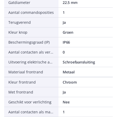
Gatdiameter
22.5 mm
Aantal commandoposities
1
Terugverend
Ja
Kleur knop
Groen
Beschermingsgraad (IP)
IP66
Aantal contacten als verbreekcontact
0
Uitvoering elektrische aansluiting
Schroefaansluiting
Materiaal frontrand
Metaal
Kleur frontrand
Chroom
Met frontrand
Ja
Geschikt voor verlichting
Nee
Aantal contacten als maakcontact
1