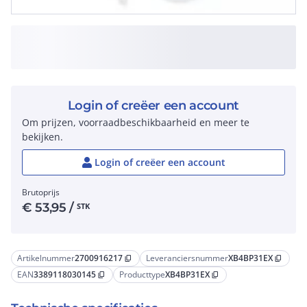
Login of creëer een account
Om prijzen, voorraadbeschikbaarheid en meer te
bekijken.
Login of creëer een account
Brutoprijs
€
53,95
/
STK
Artikelnummer
2700916217
Leveranciersnummer
XB4BP31EX
content_copy
content_copy
EAN
3389118030145
Producttype
XB4BP31EX
content_copy
content_copy