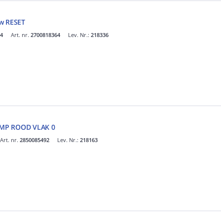
uw RESET
4
Art. nr.
2700818364
Lev. Nr.:
218336
AMP ROOD VLAK 0
Art. nr.
2850085492
Lev. Nr.:
218163