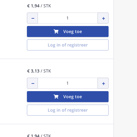
€ 1,94
/ STK
Voeg toe
Log in of registreer
€ 3,13
/ STK
Voeg toe
Log in of registreer
€ 1,94
/ STK