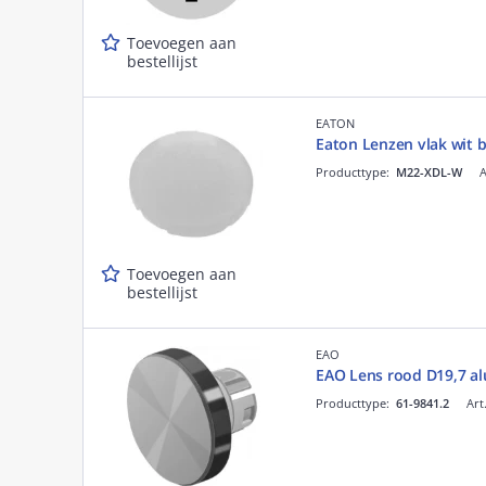
Toevoegen aan
bestellijst
EATON
Eaton Lenzen vlak wit 
Producttype:
M22-XDL-W
A
Toevoegen aan
bestellijst
EAO
EAO Lens rood D19,7 a
Producttype:
61-9841.2
Art