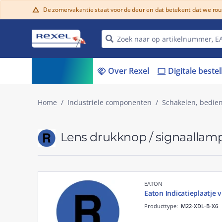
De zomervakantie staat voor de deur en dat betekent dat we ro
warning
Assortiment
Over Rexel
Digitale beste
menu_book
handshake
laptop
Home
Industriele componenten
Schakelen, bedie
Lens drukknop / signaallam
EATON
Eaton Indicatieplaatje v
Producttype:
M22-XDL-B-X6