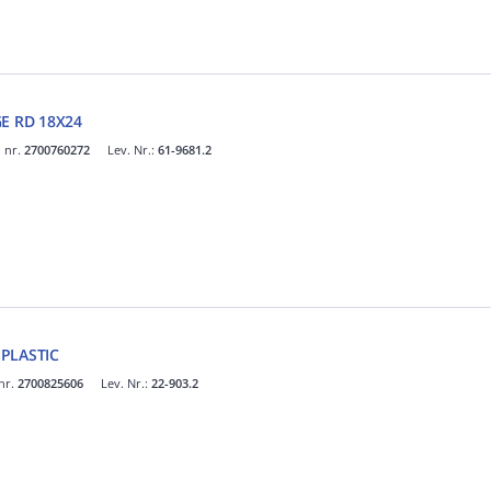
E RD 18X24
. nr.
2700760272
Lev. Nr.:
61-9681.2
 PLASTIC
 nr.
2700825606
Lev. Nr.:
22-903.2