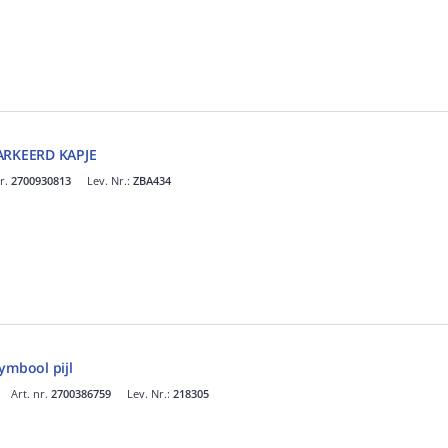
MARKEERD KAPJE
nr.
2700930813
Lev. Nr.:
ZBA434
ymbool pijl
Art. nr.
2700386759
Lev. Nr.:
218305