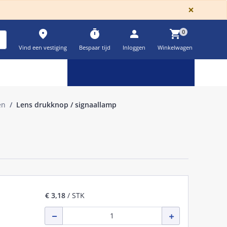
GLOBA
×
place
timer
person
shopping_cart
0
Vind een vestiging
Bespaar tijd
Inloggen
Winkelwagen
Keuzehulpen & calculatoren
settings
en
Lens drukknop / signaallamp
€ 3,18
/ STK