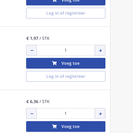
Log in of registreer
€ 1,97
/ STK
Voeg toe
Log in of registreer
€ 6,36
/ STK
Voeg toe