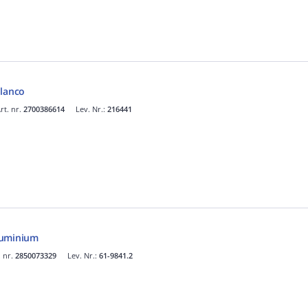
blanco
rt. nr.
2700386614
Lev. Nr.:
216441
luminium
. nr.
2850073329
Lev. Nr.:
61-9841.2