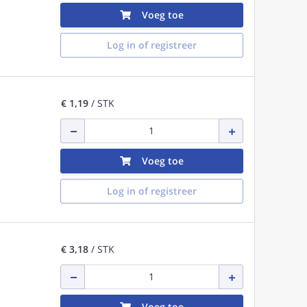
Voeg toe
Log in of registreer
€ 1,19
/ STK
Voeg toe
Log in of registreer
€ 3,18
/ STK
Voeg toe