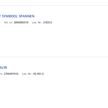
IT SYMBOOL SPANNEN
4
Art. nr.
2850085518
Lev. Nr.:
218312
18x38
 nr.
2700497416
Lev. Nr.:
03-901.5