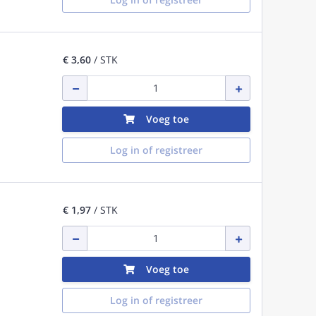
€ 3,60
/ STK
Voeg toe
Log in of registreer
€ 1,97
/ STK
Voeg toe
Log in of registreer