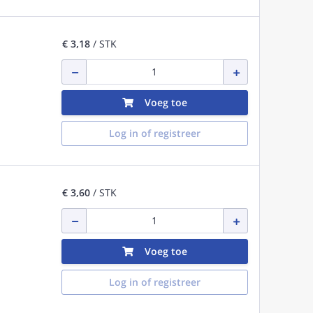
€ 3,18
/ STK
Voeg toe
Log in of registreer
€ 3,60
/ STK
Voeg toe
Log in of registreer