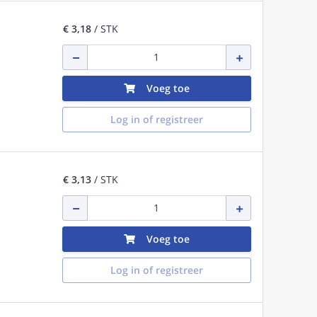
€ 3,18
/ STK
Voeg toe
Log in of registreer
€ 3,13
/ STK
Voeg toe
Log in of registreer