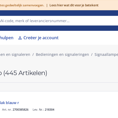
utes gedeeltelijk samenvoegen.
|
Lees hier wat dit voor je betekent
lhulpen
Creëer je account
person
nen en signaleren
Bedieningen en signaleringen
Signaallamp
p
(445 Artikelen)
lak blauw r
Art. nr.
2700385826
Lev. Nr.:
218304