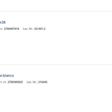
8x38
 nr.
2700497418
Lev. Nr.:
03-901.2
w blanco
rt. nr.
2700385825
Lev. Nr.:
216445