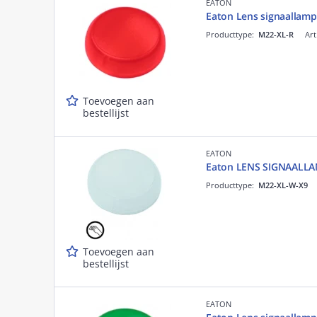
EATON
Eaton Lens signaallamp
Producttype:
M22-XL-R
Art
Toevoegen aan
bestellijst
EATON
Eaton LENS SIGNAALL
Producttype:
M22-XL-W-X9
Toevoegen aan
bestellijst
EATON