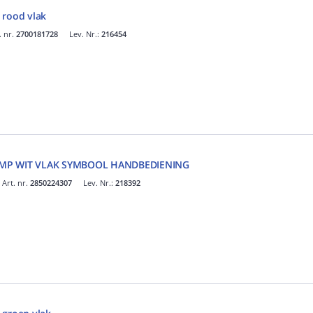
 rood vlak
. nr.
2700181728
Lev. Nr.:
216454
AMP WIT VLAK SYMBOOL HANDBEDIENING
Art. nr.
2850224307
Lev. Nr.:
218392