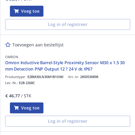
Voeg toe
Log in of registreer
Toevoegen aan bestellijst
OMRON
Omron Inductive Barrel-Style Proximity Sensor M30 x 1.5 30
mm Detection PNP Output 12 ? 24 V dc IP67
Producttype:
E2BM30LN30M1B1OMI
Art. nr.
2850530898
Lev. Nr.:
E2B 2268C
€ 46,77
/ STK
Voeg toe
Log in of registreer