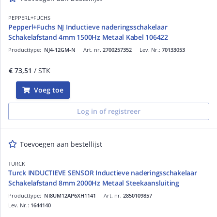
PEPPERL+FUCHS
Pepperl+Fuchs NJ Inductieve naderingsschakelaar
Schakelafstand 4mm 1500Hz Metaal Kabel 106422
Producttype:
NJ4-12GM-N
Art. nr.
2700257352
Lev. Nr.:
70133053
€ 73,51
/ STK
Voeg toe
Log in of registreer
Toevoegen aan bestellijst
TURCK
Turck INDUCTIEVE SENSOR Inductieve naderingsschakelaar
Schakelafstand 8mm 2000Hz Metaal Steekaansluiting
Producttype:
NI8UM12AP6XH1141
Art. nr.
2850109857
Lev. Nr.:
1644140