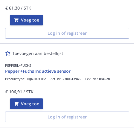
€ 61,30
/ STK
Voeg toe
Log in of registreer
Toevoegen aan bestellijst
PEPPERL+FUCHS
Pepperl+Fuchs Inductieve sensor
Producttype:
NJ40+U1+E2
Art. nr.
2700613945
Lev. Nr.:
084528
€ 106,91
/ STK
Voeg toe
Log in of registreer