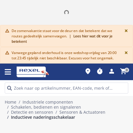
G
×
De zomervakantie staat voor de deur en dat betekent dat we
warning
routes gedeeltelijk samenvoegen.
|
Lees hier wat dit voor je
betekent
G
×
Vanwege gepland onderhoud is onze webshop vrijdag van 20:00
warning
tot 23:45 tijdelijk niet beschikbaar. Excuses voor het ongemak.
place
timer
person
shopping_cart
0
Home
Industriele componenten
Schakelen, bedienen en signaleren
Detectie en sensoren
Sensoren & Actuatoren
Inductieve naderingsschakelaar