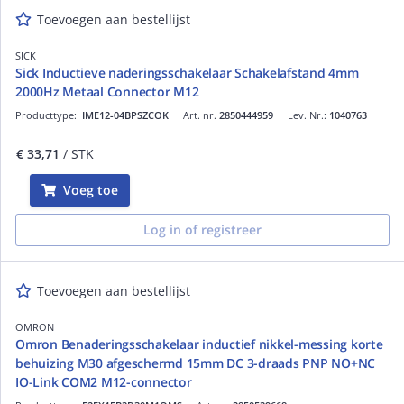
Toevoegen aan bestellijst
SICK
Sick Inductieve naderingsschakelaar Schakelafstand 4mm
2000Hz Metaal Connector M12
Producttype:
IME12-04BPSZCOK
Art. nr.
2850444959
Lev. Nr.:
1040763
€ 33,71
/ STK
Voeg toe
Log in of registreer
Toevoegen aan bestellijst
OMRON
Omron Benaderingsschakelaar inductief nikkel-messing korte
behuizing M30 afgeschermd 15mm DC 3-draads PNP NO+NC
IO-Link COM2 M12-connector