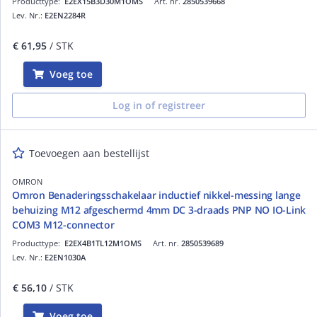
Producttype:
E2EX15B3D30M1OMS
Art. nr.
2850539668
Lev. Nr.:
E2EN2284R
€ 61,95
/ STK
Voeg toe
Log in of registreer
Toevoegen aan bestellijst
OMRON
Omron Benaderingsschakelaar inductief nikkel-messing lange
behuizing M12 afgeschermd 4mm DC 3-draads PNP NO IO-Link
COM3 M12-connector
Producttype:
E2EX4B1TL12M1OMS
Art. nr.
2850539689
Lev. Nr.:
E2EN1030A
€ 56,10
/ STK
Voeg toe