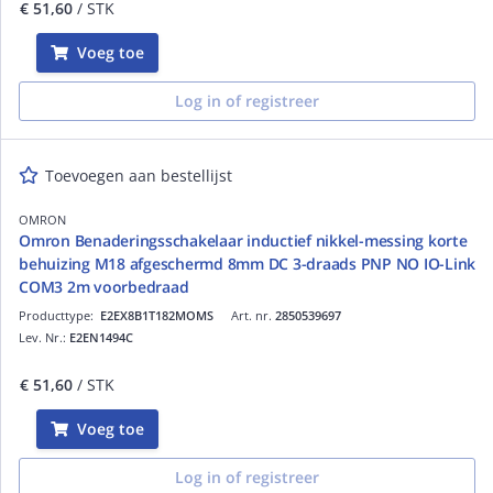
€ 51,60
/ STK
Voeg toe
Log in of registreer
Toevoegen aan bestellijst
OMRON
Omron Benaderingsschakelaar inductief nikkel-messing korte
behuizing M18 afgeschermd 8mm DC 3-draads PNP NO IO-Link
COM3 2m voorbedraad
Producttype:
E2EX8B1T182MOMS
Art. nr.
2850539697
Lev. Nr.:
E2EN1494C
€ 51,60
/ STK
Voeg toe
Log in of registreer