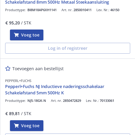
Schakelafstand 8mm 500Hz Metaal Steekaansluiting
Producttype:
BI8M18AP6XH1141
Art. nr.
2850010411
Lev. Nr.:
46150
€ 95,20
/ STK
Voeg toe
Log in of registreer
Toevoegen aan bestellijst
PEPPERL+FUCHS
Pepperl+Fuchs NJ Inductieve naderingsschakelaar
Schakelafstand 5mm 500Hz K
Producttype:
NJ5-18GK-N
Art. nr.
2850472829
Lev. Nr.:
70133061
€ 89,81
/ STK
Voeg toe