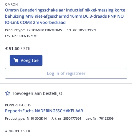
OMRON
Omron Benaderingsschakelaar inductief nikkel-messing korte
behuizing M18 niet-afgeschermd 16mm DC 3-draads PNP NO
IO-Link COM3 2m voorbedraad
Producttype:
E2EX16MB1T182MOMS
Art. nr.
2850539669
Lev. Nr.:
E2EN1571M
€ 51,60
/ STK
Voeg toe
Log in of registreer
Toevoegen aan bestellijst
PEPPERL+FUCHS
Pepperl+Fuchs NADERINGSSCHAKELAAR
Producttype:
NJ10-30GK-N
Art. nr.
2850477664
Lev. Nr.:
70133309
€ 98,01
/ STK