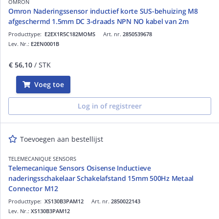
OMRON
Omron Naderingssensor inductief korte SUS-behuizing M8
afgeschermd 1.5mm DC 3-draads NPN NO kabel van 2m
Producttype:
E2EX1R5C182MOMS
Art. nr.
2850539678
Lev. Nr.:
E2EN0001B
€ 56,10
/ STK
Voeg toe
Log in of registreer
Toevoegen aan bestellijst
TELEMECANIQUE SENSORS
Telemecanique Sensors Osisense Inductieve
naderingsschakelaar Schakelafstand 15mm 500Hz Metaal
Connector M12
Producttype:
XS130B3PAM12
Art. nr.
2850022143
Lev. Nr.:
XS130B3PAM12