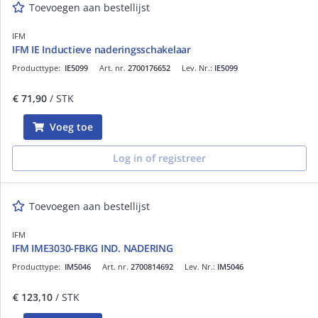
Toevoegen aan bestellijst
IFM
IFM IE Inductieve naderingsschakelaar
Producttype:
IE5099
Art. nr.
2700176652
Lev. Nr.:
IE5099
€ 71,90
/ STK
Voeg toe
Log in of registreer
Toevoegen aan bestellijst
IFM
IFM IME3030-FBKG IND. NADERING
Producttype:
IM5046
Art. nr.
2700814692
Lev. Nr.:
IM5046
€ 123,10
/ STK