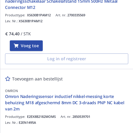
naderingsschakelaar Schakelafstand 15mm 500Hz Metaal
Connector M12
Producttype:
XS630B1PAM12
Art. nr.
2700335569
Lev. Nr.:
XS630B1PAM12
€ 74,40
/ STK
Voeg toe
Log in of registreer
Toevoegen aan bestellijst
OMRON
Omron Naderingssensor inductief nikkel-messing korte
behuizing M18 afgeschermd 8mm DC 3-draads PNP NC kabel
van 2m
Producttype:
E2EX8B2182MOMS
Art. nr.
2850539701
Lev. Nr.:
E2EN1495A