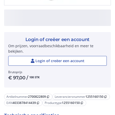
Login of creëer een account
Om prijzen, voorraadbeschikbaarheid en meer te
bekijken.
Login of creëer een account
Brutoprijs
€
97,00
/
100 STK
Artikelnummer
2700822809
Leveranciersnummer
1255160150
content_copy
content_copy
EAN
4033878414439
Producttype
1255160150
content_copy
content_copy