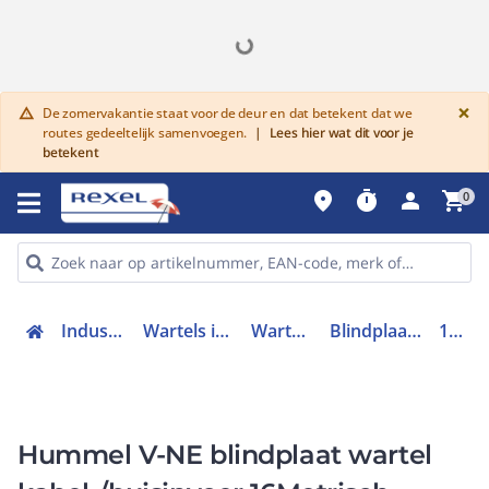
G
×
De zomervakantie staat voor de deur en dat betekent dat we
warning
routes gedeeltelijk samenvoegen.
|
Lees hier wat dit voor je
betekent
place
timer
person
shopping_cart
0
Industriele componenten
Wartels industrieel en toebehoren
Wartel kabel- buisinvoer
Blindplaat wartel kabel- buisinvoer
1255160150
Hummel V-NE blindplaat wartel