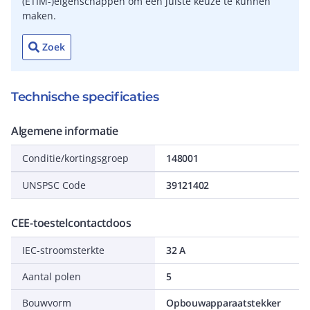
(ETIM-)eigenschappen om een juiste keuze te kunnen
maken.
Zoek
Technische specificaties
Algemene informatie
Conditie/kortingsgroep
148001
UNSPSC Code
39121402
CEE-toestelcontactdoos
IEC-stroomsterkte
32 A
Aantal polen
5
Bouwvorm
Opbouwapparaatstekker