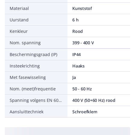
Materiaal
Kunststof
Uurstand
6 h
Kenkleur
Rood
Nom. spanning
399 - 400 V
Beschermingsgraad (IP)
IP44
Insteekrichting
Haaks
Met fasewisseling
Ja
Nom. (meet)frequentie
50 - 60 Hz
Spanning volgens EN 60309-2
400 V (50+60 Hz) rood
Aansluittechniek
Schroefklem