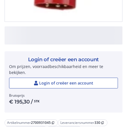
Login of creëer een account
Om prijzen, voorraadbeschikbaarheid en meer te
bekijken.
Login of creëer een account
Brutoprijs
€
195,30
/
STK
Artikelnummer
2700931045
Leveranciersnummer
330
content_copy
content_copy