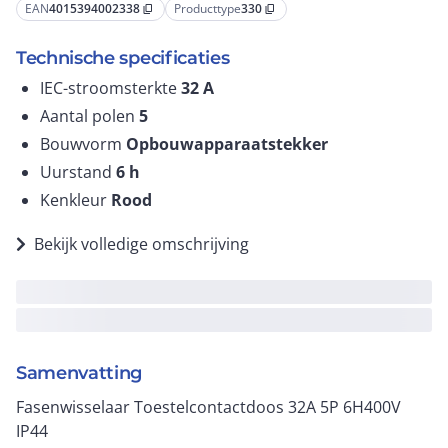
EAN
4015394002338
Producttype
330
content_copy
content_copy
Technische specificaties
IEC-stroomsterkte
32
A
Aantal polen
5
Bouwvorm
Opbouwapparaatstekker
Uurstand
6
h
Kenkleur
Rood
Bekijk volledige omschrijving
Samenvatting
Fasenwisselaar Toestelcontactdoos 32A 5P 6H400V
IP44