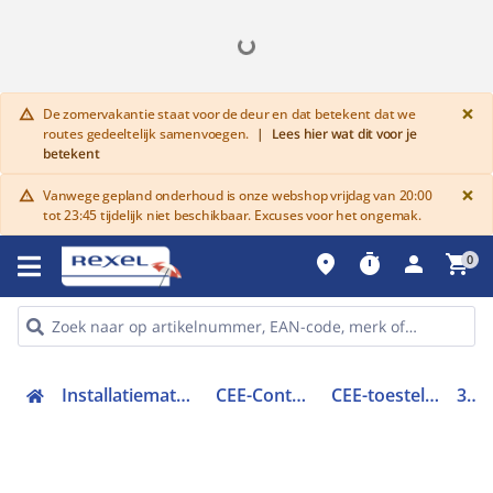
G
×
De zomervakantie staat voor de deur en dat betekent dat we
warning
routes gedeeltelijk samenvoegen.
|
Lees hier wat dit voor je
betekent
G
×
Vanwege gepland onderhoud is onze webshop vrijdag van 20:00
warning
tot 23:45 tijdelijk niet beschikbaar. Excuses voor het ongemak.
place
timer
person
shopping_cart
0
Installatiemateriaal en buizen
CEE-Contactmateriaal
CEE-toestelcontactdoos
330