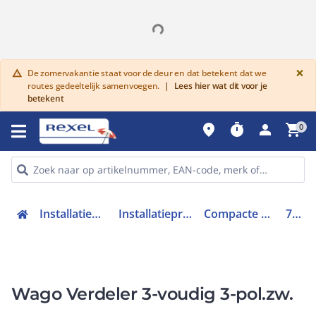
G
×
De zomervakantie staat voor de deur en dat betekent dat we
warning
routes gedeeltelijk samenvoegen.
|
Lees hier wat dit voor je
betekent
place
timer
person
shopping_cart
0
Installatiemateriaal en buizen
Installatieproducten stekerbaar
Compacte verdeler stekerbaar
770-607
Wago Verdeler 3-voudig 3-pol.zw.