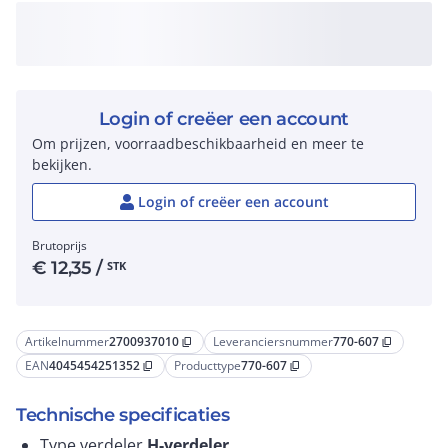
Login of creëer een account
Om prijzen, voorraadbeschikbaarheid en meer te
bekijken.
Login of creëer een account
Brutoprijs
€
12,35
/
STK
Artikelnummer
2700937010
Leveranciersnummer
770-607
content_copy
content_copy
EAN
4045454251352
Producttype
770-607
content_copy
content_copy
Technische specificaties
Type verdeler
H-verdeler