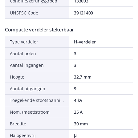
Conditie/kortingsgroep
133003
UNSPSC Code
39121400
Compacte verdeler stekerbaar
Type verdeler
H-verdeler
Aantal polen
3
Aantal ingangen
3
Hoogte
32.7 mm
Aantal uitgangen
9
Toegekende stootspanning
4 kV
Nom. (meet)stroom
25 A
Breedte
30 mm
Halogeenvrij
Ja