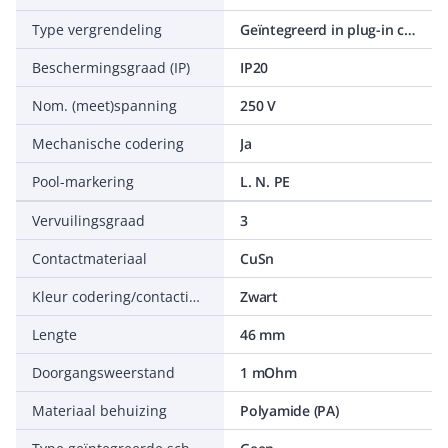
Type vergrendeling
Geïntegreerd in plug-in connector
Beschermingsgraad (IP)
IP20
Nom. (meet)spanning
250 V
Mechanische codering
Ja
Pool-markering
L. N. PE
Vervuilingsgraad
3
Contactmateriaal
CuSn
Kleur codering/contactinzetstuk
Zwart
Lengte
46 mm
Doorgangsweerstand
1 mOhm
Materiaal behuizing
Polyamide (PA)