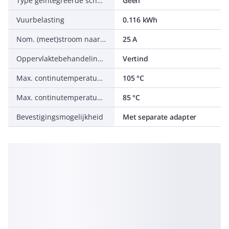
Type geïntegreerde schakeling
Geen
Vuurbelasting
0.116 kWh
Nom. (meet)stroom naar armatuur
25 A
Oppervlaktebehandeling contacten
Vertind
Max. continutemperatuur bestendigheid trekontlasting
105 °C
Max. continutemperatuur bestendigheid contactdeel
85 °C
Bevestigingsmogelijkheid
Met separate adapter