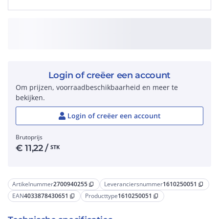
Login of creëer een account
Om prijzen, voorraadbeschikbaarheid en meer te
bekijken.
Login of creëer een account
Brutoprijs
€
11,22
/
STK
Artikelnummer
2700940255
Leveranciersnummer
1610250051
content_copy
content_copy
EAN
4033878430651
Producttype
1610250051
content_copy
content_copy