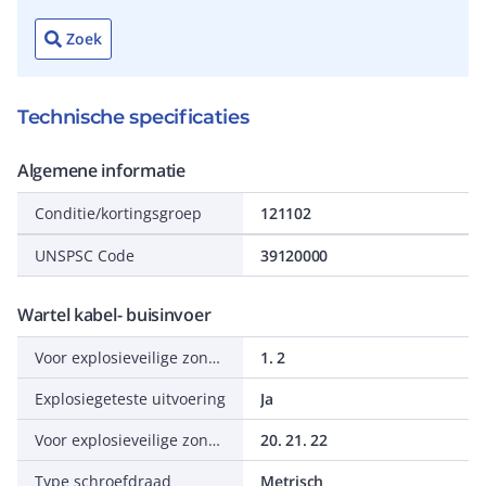
Zoek
Technische specificaties
Algemene informatie
Conditie/kortingsgroep
121102
UNSPSC Code
39120000
Wartel kabel- buisinvoer
Voor explosieveilige zone gas
1. 2
Explosiegeteste uitvoering
Ja
Voor explosieveilige zone stof
20. 21. 22
Type schroefdraad
Metrisch