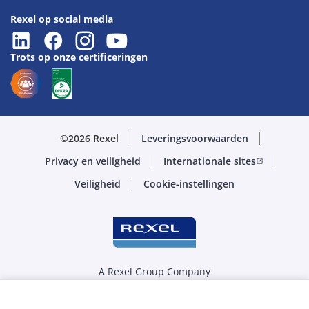
Rexel op social media
Trots op onze certificeringen
©2026 Rexel
Leveringsvoorwaarden
Privacy en veiligheid
Internationale sites
open_in_new
Veiligheid
Cookie-instellingen
A Rexel Group Company
Selecteer de juiste hoeveelheid