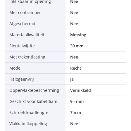
Inklikbaar in opening
Nee
Met contramoer
Nee
Afgeschermd
Nee
Materiaalkwaliteit
Messing
Sleutelwijdte
30 mm
Met trekontlasting
Nee
Model
Recht
Halogeenvrij
Ja
Oppervlaktebescherming
Vernikkeld
Geschikt voor kabeldiameter
9 - mm
Schroefdraadlengte
7 mm
Vlakkabelkoppeling
Nee