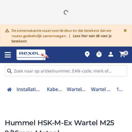
G
×
De zomervakantie staat voor de deur en dat betekent dat we
warning
routes gedeeltelijk samenvoegen.
|
Lees hier wat dit voor je
betekent
place
timer
person
shopping_cart
0
Installatiemateriaal en buizen
Kabelverbindingen
Wartels en toebehoren
Wartel kabel- buisinvoer
1610250051
Hummel HSK-M-Ex Wartel M25