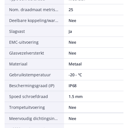
Nom. draadmaat metrisch/Pg
25
Deelbare koppeling/wartel
Nee
Slagvast
Ja
EMC-uitvoering
Nee
Glasvezelversterkt
Nee
Materiaal
Metaal
Gebruikstemperatuur
-20 - °C
Beschermingsgraad (IP)
IP68
Spoed schroefdraad
1.5 mm
Trompetuitvoering
Nee
Meervoudig dichtingsinzetstuk
Nee