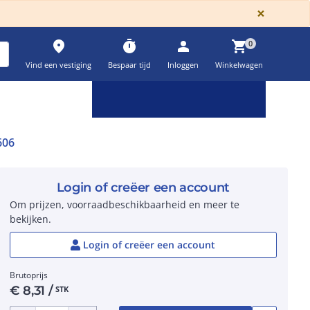
GLOBA
×
place
timer
person
shopping_cart
0
Vind een vestiging
Bespaar tijd
Inloggen
Winkelwagen
Keuzehulpen & calculatoren
settings
606
Login of creëer een account
Om prijzen, voorraadbeschikbaarheid en meer te
bekijken.
Login of creëer een account
Brutoprijs
€
8,31
/
STK