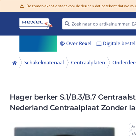
De zomervakantie staat voor de deur en dat betekent dat we ro
warning
Assortiment
Over Rexel
Digitale beste
menu_book
handshake
laptop
Schakelmateriaal
Centraalplaten
Onderdeel
Hager berker S.1/B.3/B.7 Centraal
Nederland Centraalplaat Zonder la
Ar
E