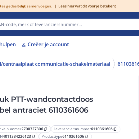
utes gedeeltelijk samenvoegen.
|
Lees hier wat dit voor je betekent
lhulpen
Creëer je account
person
/centraalplaat communicatie-schakelmateriaal
6110361
stuk PTT-wandcontactdoos
bel antraciet 6110361606
tikelnummer
2700327306
Leveranciersnummer
6110361606
content_copy
content_copy
AN
4011334226123
Producttype
6110361606
content_copy
content_copy