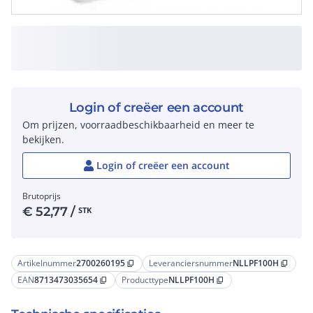
Login of creëer een account
Om prijzen, voorraadbeschikbaarheid en meer te
bekijken.
Login of creëer een account
Brutoprijs
€
52,77
/
STK
Artikelnummer
2700260195
Leveranciersnummer
NLLPF100H
content_copy
content_copy
EAN
8713473035654
Producttype
NLLPF100H
content_copy
content_copy