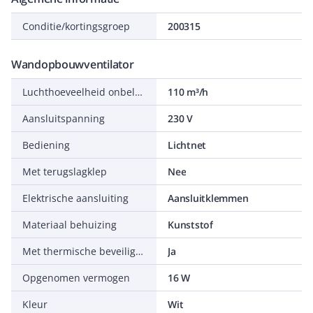
Conditie/kortingsgroep
200315
Wandopbouwventilator
Luchthoeveelheid onbelast
110 m³/h
Aansluitspanning
230 V
Bediening
Lichtnet
Met terugslagklep
Nee
Elektrische aansluiting
Aansluitklemmen
Materiaal behuizing
Kunststof
Met thermische beveiliging
Ja
Opgenomen vermogen
16 W
Kleur
Wit