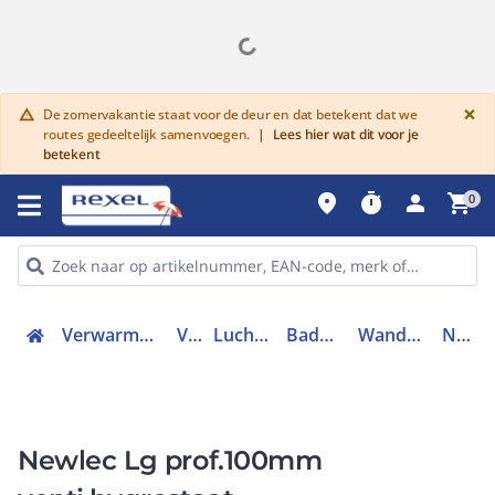
G
×
De zomervakantie staat voor de deur en dat betekent dat we
warning
routes gedeeltelijk samenvoegen.
|
Lees hier wat dit voor je
betekent
place
timer
person
shopping_cart
0
Verwarmen, Koelen en Ventileren
Ventilatie
Luchtafvoersysteem
Badkamerventilator
Wandopbouwventilator
NLLPF100H
Newlec Lg prof.100mm