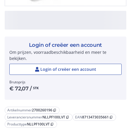
Login of creëer een account
Om prijzen, voorraadbeschikbaarheid en meer te
bekijken.
Login of creëer een account
Brutoprijs
€
72,07
/
STK
Artikelnummer
2700260196
content_copy
Leveranciersnummer
NLLPF100LVT
EAN
8713473035661
content_copy
content_copy
Producttype
NLLPF100LVT
content_copy