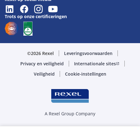
Trots op onze certificeringen
©2026 Rexel
Leveringsvoorwaarden
Privacy en veiligheid
Internationale sites
open_in_new
Veiligheid
Cookie-instellingen
A Rexel Group Company
Selecteer de juiste hoeveelheid