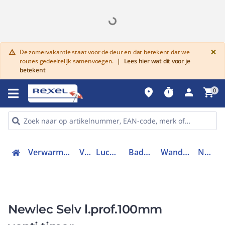
G
×
De zomervakantie staat voor de deur en dat betekent dat we
warning
routes gedeeltelijk samenvoegen.
|
Lees hier wat dit voor je
betekent
place
timer
person
shopping_cart
0
Verwarmen, Koelen en Ventileren
Ventilatie
Luchtafvoersysteem
Badkamerventilator
Wandopbouwventilator
NLLPF100LVT
Newlec Selv l.prof.100mm