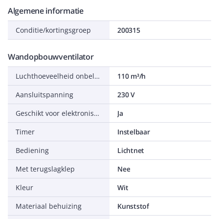
Algemene informatie
Conditie/kortingsgroep
200315
Wandopbouwventilator
Luchthoeveelheid onbelast
110 m³/h
Aansluitspanning
230 V
Geschikt voor elektronische regeling
Ja
Timer
Instelbaar
Bediening
Lichtnet
Met terugslagklep
Nee
Kleur
Wit
Materiaal behuizing
Kunststof