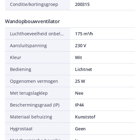
Conditie/kortingsgroep
200315
Wandopbouwventilator
Luchthoeveelheid onbelast
175 m³/h
Aansluitspanning
230 V
Kleur
Wit
Bediening
Lichtnet
Opgenomen vermogen
25 W
Met terugslagklep
Nee
Beschermingsgraad (IP)
IP44
Materiaal behuizing
Kunststof
Hygrostaat
Geen