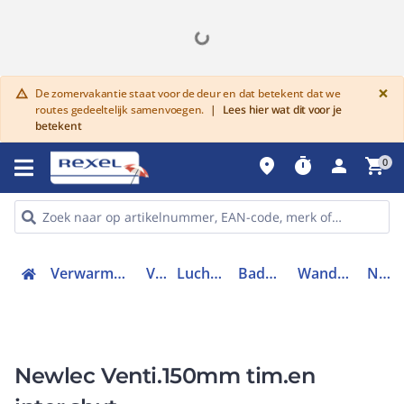
G
×
De zomervakantie staat voor de deur en dat betekent dat we
warning
routes gedeeltelijk samenvoegen.
|
Lees hier wat dit voor je
betekent
place
timer
person
shopping_cart
0
Verwarmen, Koelen en Ventileren
Ventilatie
Luchtafvoersysteem
Badkamerventilator
Wandopbouwventilator
NL883TS
Newlec Venti.150mm tim.en