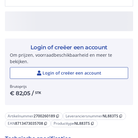
Login of creëer een account
Om prijzen, voorraadbeschikbaarheid en meer te
bekijken.
Login of creëer een account
Brutoprijs
€
82,05
/
STK
Artikelnummer
2700260189
Leveranciersnummer
NL883TS
content_copy
content_copy
EAN
8713473035708
Producttype
NL883TS
content_copy
content_copy