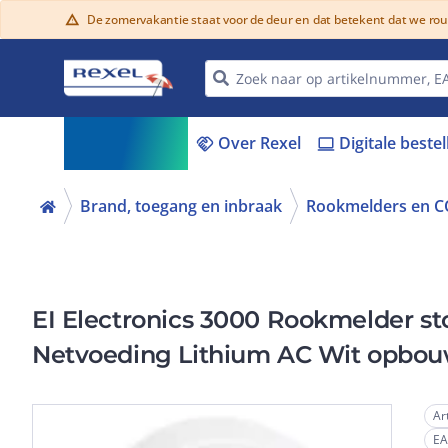
De zomervakantie staat voor de deur en dat betekent dat we ro
warning
Assortiment
Over Rexel
Digitale beste
menu_book
handshake
laptop
Brand, toegang en inbraak
Rookmelders en C
EI Electronics 3000 Rookmelder st
Netvoeding Lithium AC Wit opbo
Ar
E