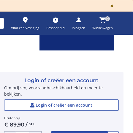
GLOBA
×
place
timer
person
shopping_cart
0
Vind een vestiging
Bespaar tijd
Inloggen
Winkelwagen
Keuzehulpen & calculatoren
settings
Login of creëer een account
Om prijzen, voorraadbeschikbaarheid en meer te
bekijken.
Login of creëer een account
Brutoprijs
€
89,90
/
STK