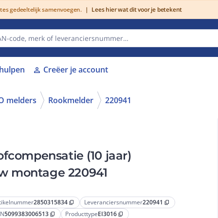
utes gedeeltelijk samenvoegen.
|
Lees hier wat dit voor je betekent
lhulpen
Creëer je account
person
O melders
Rookmelder
220941
ofcompensatie (10 jaar)
uw montage 220941
tikelnummer
2850315834
Leveranciersnummer
220941
content_copy
content_copy
AN
5099383006513
Producttype
EI3016
content_copy
content_copy