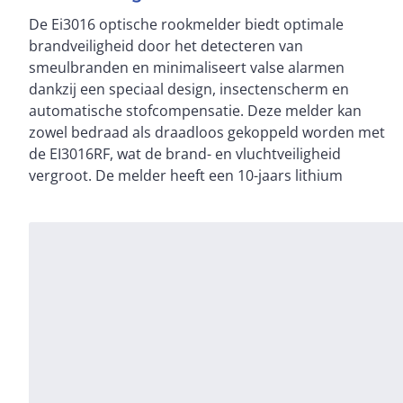
De Ei3016 optische rookmelder biedt optimale
batterij die onderhoudsgemak en betrouwbaarheid
brandveiligheid door het detecteren van
biedt. Via de AudioLINK-app kunnen gebruikers
smeulbranden en minimaliseert valse alarmen
informatie zoals batterij- en melderstatus eenvoudig
dankzij een speciaal design, insectenscherm en
uitlezen. De stofcompensatiefunctie zorgt ervoor dat
automatische stofcompensatie. Deze melder kan
de melder slechts 3-4 keer in 10 jaar hoeft te worden
zowel bedraad als draadloos gekoppeld worden met
schoongemaakt, wat de kans op valse meldingen
de EI3016RF, wat de brand- en vluchtveiligheid
vergroot. De melder heeft een 10-jaars lithium