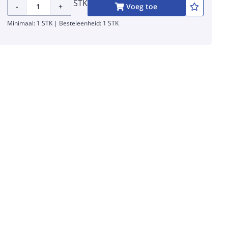
STK
-
+
Voeg toe
Minimaal: 1 STK | Besteleenheid: 1 STK