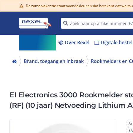
De zomervakantie staat voor de deur en dat betekent dat we ro
warning
Assortiment
Over Rexel
Digitale beste
menu_book
handshake
laptop
Brand, toegang en inbraak
Rookmelders en C
EI Electronics 3000 Rookmelder st
(RF) (10 jaar) Netvoeding Lithiu
220946
Ar
E