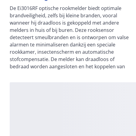
De Ei3016RF optische rookmelder biedt optimale
melders verhoogt de brand- en vluchtveiligheid. Hij is
brandveiligheid, zelfs bij kleine branden, vooral
voorzien van een 10-jaars lithium batterij voor
wanneer hij draadloos is gekoppeld met andere
betrouwbare werking zonder frequent onderhoud.
melders in huis of bij buren. Deze rooksensor
Met de AudioLINK-app kunnen gebruikers informatie
detecteert smeulbranden en is ontworpen om valse
zoals de batterijstatus via een audiosignaal inzien. De
alarmen te minimaliseren dankzij een speciale
melder behoeft slechts 3-4 keer schoonmaken
rookkamer, insectenscherm en automatische
gedurende zijn levensduur, wat onderhoudskosten
stofcompensatie. De melder kan draadloos of
bedraad worden aangesloten en het koppelen van