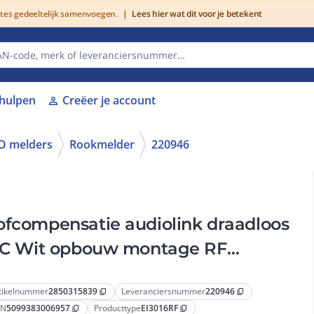
utes gedeeltelijk samenvoegen.
|
Lees hier wat dit voor je betekent
lhulpen
Creëer je account
person
O melders
Rookmelder
220946
ofcompensatie audiolink draadloos
m AC Wit opbouw montage RF
tikelnummer
2850315839
Leveranciersnummer
220946
content_copy
content_copy
AN
5099383006957
Producttype
EI3016RF
content_copy
content_copy