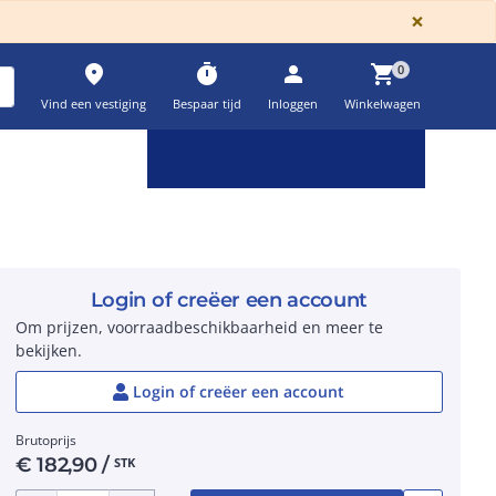
GLOBA
×
place
timer
person
shopping_cart
0
Vind een vestiging
Bespaar tijd
Inloggen
Winkelwagen
Keuzehulpen & calculatoren
settings
Login of creëer een account
Om prijzen, voorraadbeschikbaarheid en meer te
bekijken.
Login of creëer een account
Brutoprijs
€
182,90
/
STK