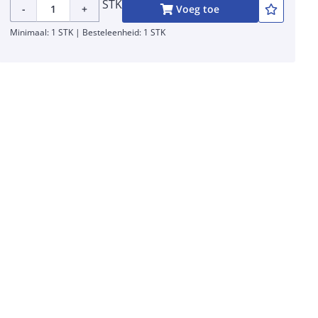
STK
-
+
Voeg toe
Minimaal: 1 STK | Besteleenheid: 1 STK