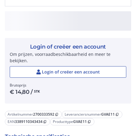
Login of creëer een account
Om prijzen, voorraadbeschikbaarheid en meer te
bekijken.
Login of creëer een account
Brutoprijs
€
14,80
/
STK
Artikelnummer
2700333592
Leveranciersnummer
GVAE11
content_copy
content_copy
EAN
3389110343434
Producttype
GVAE11
content_copy
content_copy