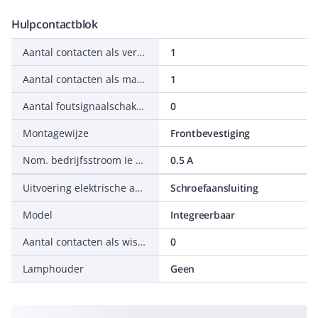
Hulpcontactblok
Aantal contacten als verbreekcontact
1
Aantal contacten als maakcontact
1
Aantal foutsignaalschakelaars
0
Montagewijze
Frontbevestiging
Nom. bedrijfsstroom Ie bij AC-15, 230 V
0.5 A
Uitvoering elektrische aansluiting
Schroefaansluiting
Model
Integreerbaar
Aantal contacten als wisselcontact
0
Lamphouder
Geen