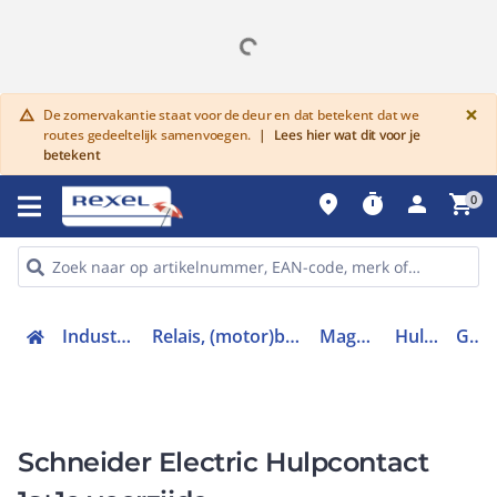
G
×
De zomervakantie staat voor de deur en dat betekent dat we
warning
routes gedeeltelijk samenvoegen.
|
Lees hier wat dit voor je
betekent
place
timer
person
shopping_cart
0
Industriele componenten
Relais, (motor)beveiliging en magneetschakelaars
Magneetschakelaars
Hulpcontactblok
GVAE11
Schneider Electric Hulpcontact