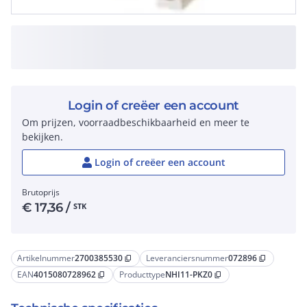
Login of creëer een account
Om prijzen, voorraadbeschikbaarheid en meer te
bekijken.
Login of creëer een account
Brutoprijs
€
17,36
/
STK
Artikelnummer
2700385530
Leveranciersnummer
072896
content_copy
content_copy
EAN
4015080728962
Producttype
NHI11-PKZ0
content_copy
content_copy