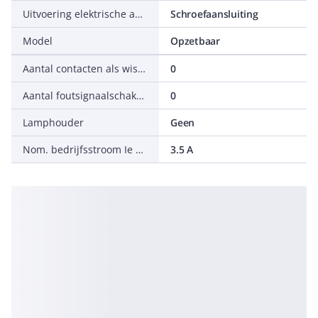
Uitvoering elektrische aansluiting
Schroefaansluiting
Model
Opzetbaar
Aantal contacten als wisselcontact
0
Aantal foutsignaalschakelaars
0
Lamphouder
Geen
Nom. bedrijfsstroom Ie bij AC-15, 230 V
3.5 A