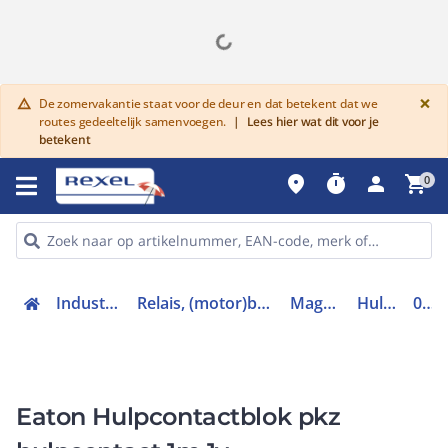
G
×
De zomervakantie staat voor de deur en dat betekent dat we
warning
routes gedeeltelijk samenvoegen.
|
Lees hier wat dit voor je
betekent
place
timer
person
shopping_cart
0
Industriele componenten
Relais, (motor)beveiliging en magneetschakelaars
Magneetschakelaars
Hulpcontactblok
072896
Eaton Hulpcontactblok pkz