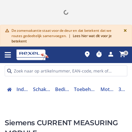
G
×
De zomervakantie staat voor de deur en dat betekent dat we
warning
routes gedeeltelijk samenvoegen.
|
Lees hier wat dit voor je
betekent
place
timer
person
shopping_cart
0
Industriele componenten
Schakelen, bedienen en signaleren
Bedieningen en signaleringen
Toebehoren bedieningen en signaleringen
Motormanagementsysteem
3UF71031BA000
Siemens CURRENT MEASURING