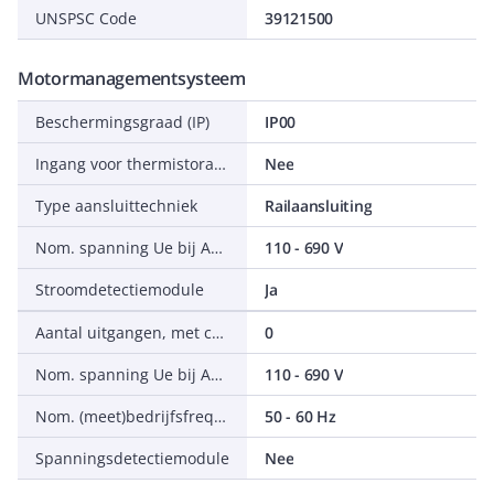
UNSPSC Code
39121500
Motormanagementsysteem
Beschermingsgraad (IP)
IP00
Ingang voor thermistoraansluiting
Nee
Type aansluittechniek
Railaansluiting
Nom. spanning Ue bij AC 60 Hz
110 - 690 V
Stroomdetectiemodule
Ja
Aantal uitgangen, met contact
0
Nom. spanning Ue bij AC 50 Hz
110 - 690 V
Nom. (meet)bedrijfsfrequentie
50 - 60 Hz
Spanningsdetectiemodule
Nee