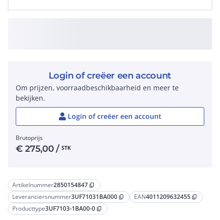
Login of creëer een account
Om prijzen, voorraadbeschikbaarheid en meer te
bekijken.
Login of creëer een account
Brutoprijs
€
275,00
/
STK
Artikelnummer
2850154847
content_copy
Leveranciersnummer
3UF71031BA000
EAN
4011209632455
content_copy
content_copy
Producttype
3UF7103-1BA00-0
content_copy