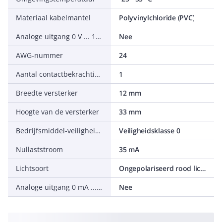
Materiaal kabelmantel
Polyvinylchloride (PVC)
Analoge uitgang 0 V ... 10 V
Nee
AWG-nummer
24
Aantal contactbekrachtigde uitgangen met meldfunctie
1
Breedte versterker
12 mm
Hoogte van de versterker
33 mm
Bedrijfsmiddel-veiligheidsklasse
Veiligheidsklasse 0
Nullaststroom
35 mA
Lichtsoort
Ongepolariseerd rood licht
Analoge uitgang 0 mA ... 20 mA
Nee