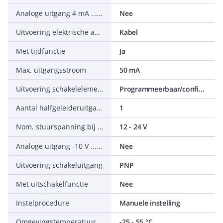
Analoge uitgang 4 mA ... 20 mA
Nee
Uitvoering elektrische aansluiting
Kabel
Met tijdfunctie
Ja
Max. uitgangsstroom
50 mA
Uitvoering schakelelement
Programmeerbaar/configureerbaar
Aantal halfgeleideruitgangen met meldfunctie
1
Nom. stuurspanning bij DC
12 - 24 V
Analoge uitgang -10 V ... +10 V
Nee
Uitvoering schakeluitgang
PNP
Met uitschakelfunctie
Nee
Instelprocedure
Manuele instelling
Omgevingstemperatuur
-25 - 55 °C