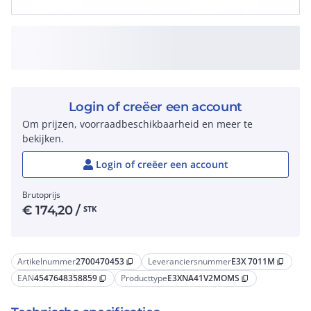
Login of creëer een account
Om prijzen, voorraadbeschikbaarheid en meer te
bekijken.
Login of creëer een account
Brutoprijs
€
174,20
/
STK
Artikelnummer
2700470453
Leveranciersnummer
E3X 7011M
content_copy
content_copy
EAN
4547648358859
Producttype
E3XNA41V2MOMS
content_copy
content_copy