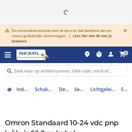
G
×
De zomervakantie staat voor de deur en dat betekent dat we
warning
routes gedeeltelijk samenvoegen.
|
Lees hier wat dit voor je
betekent
place
timer
person
shopping_cart
0
Industriele componenten
Schakelen, bedienen en signaleren
Detectie en sensoren
Sensoren toebehoren
Lichtgeleidersensor / lichtgeleiderversterker
E3X 7011M
Omron Standaard 10-24 vdc pnp