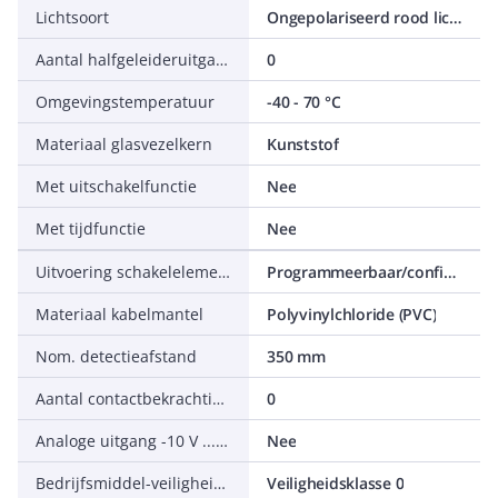
Lichtsoort
Ongepolariseerd rood licht
Aantal halfgeleideruitgangen met meldfunctie
0
Omgevingstemperatuur
-40 - 70 °C
Materiaal glasvezelkern
Kunststof
Met uitschakelfunctie
Nee
Met tijdfunctie
Nee
Uitvoering schakelelement
Programmeerbaar/configureerbaar
Materiaal kabelmantel
Polyvinylchloride (PVC)
Nom. detectieafstand
350 mm
Aantal contactbekrachtigde uitgangen met meldfunctie
0
Analoge uitgang -10 V ... +10 V
Nee
Bedrijfsmiddel-veiligheidsklasse
Veiligheidsklasse 0