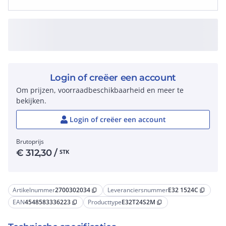
Login of creëer een account
Om prijzen, voorraadbeschikbaarheid en meer te
bekijken.
Login of creëer een account
Brutoprijs
€
312,30
/
STK
Artikelnummer
2700302034
Leveranciersnummer
E32 1524C
content_copy
content_copy
EAN
4548583336223
Producttype
E32T24S2M
content_copy
content_copy