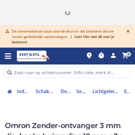
G
×
De zomervakantie staat voor de deur en dat betekent dat we
warning
routes gedeeltelijk samenvoegen.
|
Lees hier wat dit voor je
betekent
place
timer
person
shopping_cart
0
Industriele componenten
Schakelen, bedienen en signaleren
Detectie en sensoren
Sensoren toebehoren
Lichtgeleidersensor / lichtgeleiderversterker
E32 1524C
Omron Zender-ontvanger 3 mm