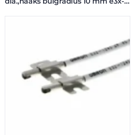
dia.,haaks buigradius 10 mm e3x-
da-se-s: 1300