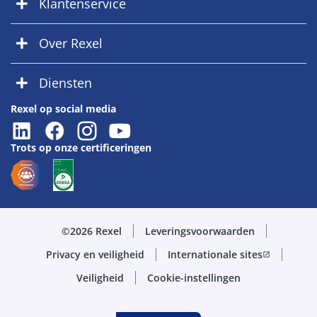
Klantenservice
Over Rexel
Diensten
Rexel op social media
Trots op onze certificeringen
©2026 Rexel
Leveringsvoorwaarden
Privacy en veiligheid
Internationale sites
open_in_new
Veiligheid
Cookie-instellingen