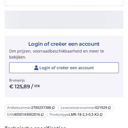
Login of creëer een account
Om prijzen, voorraadbeschikbaarheid en meer te
bekijken.
Login of creëer een account
Brutoprijs
€
125,89
/
STK
Artikelnummer
2700257386
Leveranciersnummer
021929
content_copy
content_copy
EAN
4050143002016
Producttype
LMR-18-2,3-0,5-K2
content_copy
content_copy