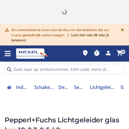
G
×
De zomervakantie staat voor de deur en dat betekent dat we
warning
routes gedeeltelijk samenvoegen.
|
Lees hier wat dit voor je
betekent
place
timer
person
shopping_cart
0
Industriele componenten
Schakelen, bedienen en signaleren
Detectie en sensoren
Sensoren toebehoren
Lichtgeleidersensor / lichtgeleiderversterker
021929
Pepperl+Fuchs Lichtgeleider glas