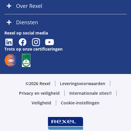
Over Rexel
Diensten
Rexel op social media
Trots op onze certificeringen
©2026 Rexel
Leveringsvoorwaarden
Privacy en veiligheid
Internationale sites
open_in_new
Veiligheid
Cookie-instellingen