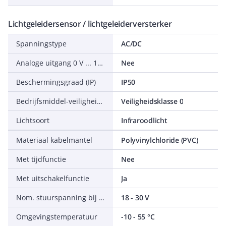
Lichtgeleidersensor / lichtgeleiderversterker
Spanningstype
AC/DC
Analoge uitgang 0 V ... 10 V
Nee
Beschermingsgraad (IP)
IP50
Bedrijfsmiddel-veiligheidsklasse
Veiligheidsklasse 0
Lichtsoort
Infraroodlicht
Materiaal kabelmantel
Polyvinylchloride (PVC)
Met tijdfunctie
Nee
Met uitschakelfunctie
Ja
Nom. stuurspanning bij DC
18 - 30 V
Omgevingstemperatuur
-10 - 55 °C