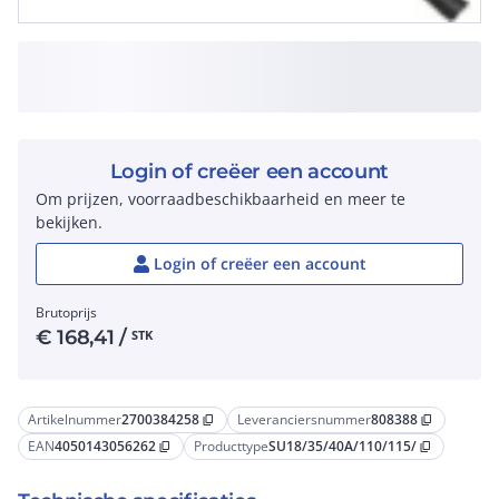
Login of creëer een account
Om prijzen, voorraadbeschikbaarheid en meer te
bekijken.
Login of creëer een account
Brutoprijs
€
168,41
/
STK
Artikelnummer
2700384258
Leveranciersnummer
808388
content_copy
content_copy
EAN
4050143056262
Producttype
SU18/35/40A/110/115/
content_copy
content_copy