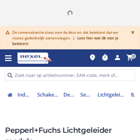
G
×
De zomervakantie staat voor de deur en dat betekent dat we
warning
routes gedeeltelijk samenvoegen.
|
Lees hier wat dit voor je
betekent
place
timer
person
shopping_cart
0
Industriele componenten
Schakelen, bedienen en signaleren
Detectie en sensoren
Sensoren toebehoren
Lichtgeleidersensor / lichtgeleiderversterker
808388
Pepperl+Fuchs Lichtgeleider