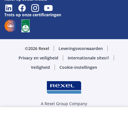
Trots op onze certificeringen
©2026 Rexel
Leveringsvoorwaarden
Privacy en veiligheid
Internationale sites
open_in_new
Veiligheid
Cookie-instellingen
A Rexel Group Company
Selecteer de juiste hoeveelheid