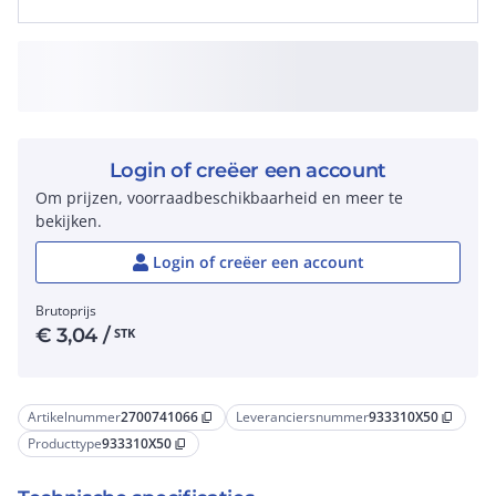
Login of creëer een account
Om prijzen, voorraadbeschikbaarheid en meer te
bekijken.
Login of creëer een account
Brutoprijs
€
3,04
/
STK
Artikelnummer
2700741066
Leveranciersnummer
933310X50
content_copy
content_copy
Producttype
933310X50
content_copy