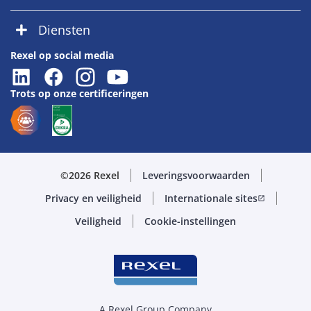
Diensten
Rexel op social media
Trots op onze certificeringen
©2026 Rexel
Leveringsvoorwaarden
Privacy en veiligheid
Internationale sites
open_in_new
Veiligheid
Cookie-instellingen
A Rexel Group Company