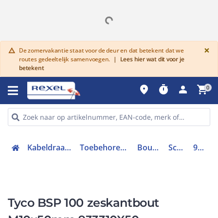
G
×
De zomervakantie staat voor de deur en dat betekent dat we
warning
routes gedeeltelijk samenvoegen.
|
Lees hier wat dit voor je
betekent
place
timer
person
shopping_cart
0
Kabeldraagsystemen en goten
Toebehoren kabeldraagsystemen
Bouten en nagels
Schroef/bout
933310X50
Tyco BSP 100 zeskantbout