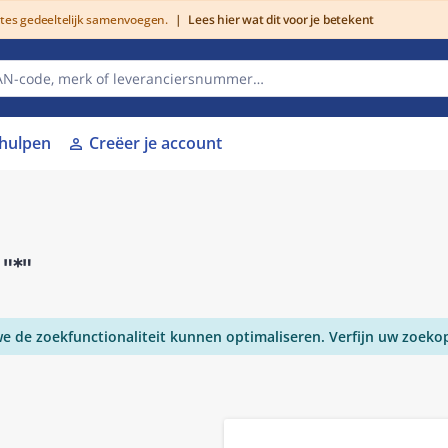
utes gedeeltelijk samenvoegen.
|
Lees hier wat dit voor je betekent
lhulpen
Creëer je account
person
r
"*"
 de zoekfunctionaliteit kunnen optimaliseren. Verfijn uw zoeko