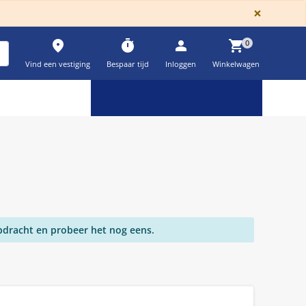
GLOBA
×
place
timer
person
shopping_cart
0
Vind een vestiging
Bespaar tijd
Inloggen
Winkelwagen
Keuzehulpen & calculatoren
settings
pdracht en probeer het nog eens.