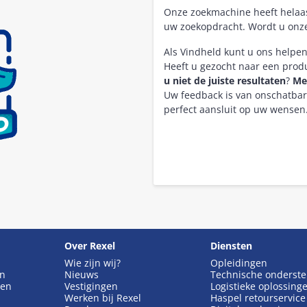
Onze zoekmachine heeft hela
uw zoekopdracht. Wordt u onz
Als Vindheld kunt u ons helpe
Heeft u gezocht naar een pro
u niet de juiste resultaten
?
Me
Uw feedback is van onschatba
perfect aansluit op uw wensen
Over Rexel
Diensten
Wie zijn wij?
Opleidingen
en
Nieuws
Technische onderst
gen
Vestigingen
Logistieke oplossing
Werken bij Rexel
Haspel retourservice