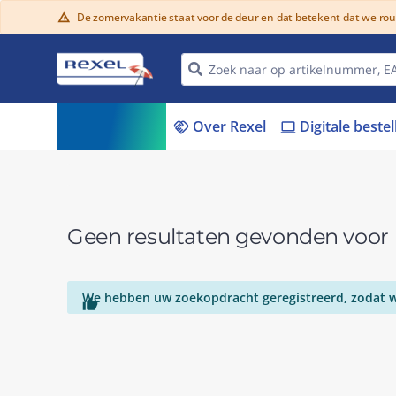
De zomervakantie staat voor de deur en dat betekent dat we ro
warning
Assortiment
Over Rexel
Digitale beste
menu_book
handshake
laptop
Geen resultaten gevonden voo
We hebben uw zoekopdracht geregistreerd, zodat we
