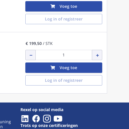
Voeg toe
Log in of registreer
€ 199,50
/ STK
Voeg toe
Log in of registreer
Rexel op social media
euning
Trots op onze certificeringen
en