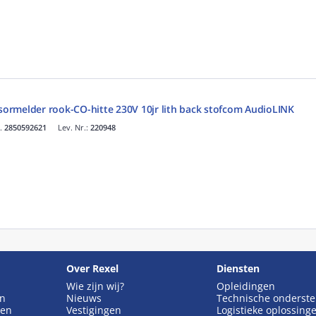
nsormelder rook-CO-hitte 230V 10jr lith back stofcom AudioLINK
r.
2850592621
Lev. Nr.:
220948
Over Rexel
Diensten
Wie zijn wij?
Opleidingen
en
Nieuws
Technische onderst
gen
Vestigingen
Logistieke oplossing