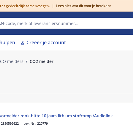
utes gedeeltelijk samenvoegen.
|
Lees hier wat dit voor je betekent
lhulpen
Creëer je account
person
 CO melders
CO2 melder
nsormelder rook-hitte 10 jaars lithium stofcomp./Audiolink
.
2850592622
Lev. Nr.:
220779