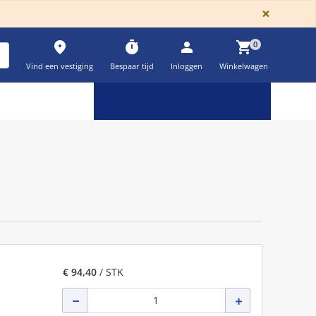
GLOBA
×
place
timer
person
shopping_cart
0
Vind een vestiging
Bespaar tijd
Inloggen
Winkelwagen
Keuzehulpen & calculatoren
settings
€ 94,40
/ STK