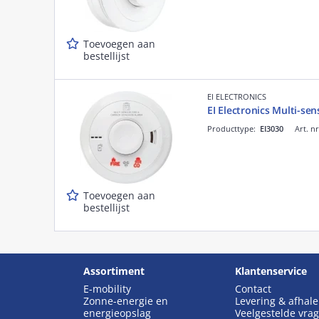
Toevoegen aan
bestellijst
EI ELECTRONICS
EI Electronics Multi-se
Producttype:
EI3030
Art. n
Toevoegen aan
bestellijst
Assortiment
Klantenservice
E-mobility
Contact
Zonne-energie en
Levering & afhal
energieopslag
Veelgestelde vra