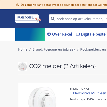
De zomervakantie staat voor de deur en dat betekent dat we ro
warning
Assortiment
Over Rexel
Digitale beste
menu_book
handshake
laptop
Home
Brand, toegang en inbraak
Rookmelders en
CO2 melder
(2 Artikelen)
EI ELECTRONICS
EI Electronics Multi-se
Producttype:
EI660I
Art. nr