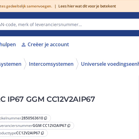
utes gedeeltelijk samenvoegen.
|
Lees hier wat dit voor je betekent
lhulpen
Creëer je account
person
systemen
Intercomsystemen
Universele voedingseen
AC IP67 GGM CC12V2AIP67
tikelnummer
2850563610
content_copy
veranciersnummer
GGM CC12V2AIP67
content_copy
oducttype
CC12V2AIP67
content_copy