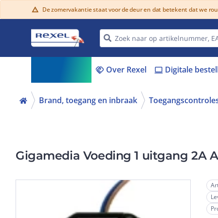
De zomervakantie staat voor de deur en dat betekent dat we ro
warning
Assortiment
Over Rexel
Digitale beste
menu_book
handshake
laptop
Brand, toegang en inbraak
Toegangscontrole
Gigamedia Voeding 1 uitgang 2A 
Ar
Le
Pr