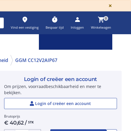
GLOBA
×
place
timer
person
shopping_cart
0
Vind een vestiging
Bespaar tijd
Inloggen
Winkelwagen
Keuzehulpen & calculatoren
settings
heid
GGM CC12V2AIP67
Login of creëer een account
Om prijzen, voorraadbeschikbaarheid en meer te
bekijken.
Login of creëer een account
Brutoprijs
€
40,62
/
STK