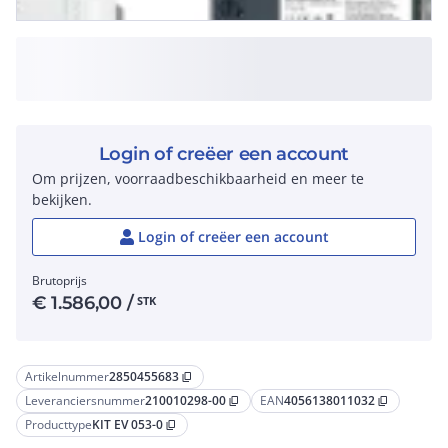
Login of creëer een account
Om prijzen, voorraadbeschikbaarheid en meer te
bekijken.
Login of creëer een account
Brutoprijs
€
1.586,00
/
STK
Artikelnummer
2850455683
content_copy
Leveranciersnummer
210010298-00
EAN
4056138011032
content_copy
content_copy
Producttype
KIT EV 053-0
content_copy