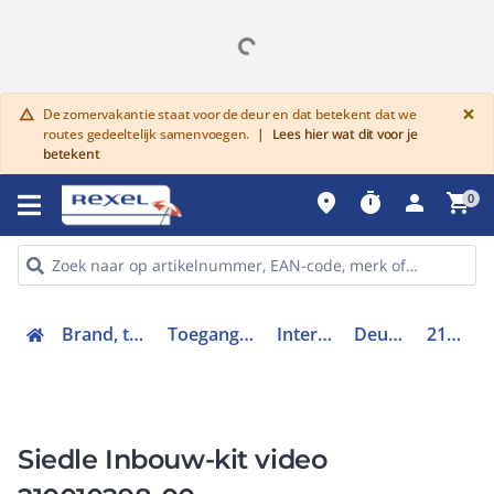
G
×
De zomervakantie staat voor de deur en dat betekent dat we
warning
routes gedeeltelijk samenvoegen.
|
Lees hier wat dit voor je
betekent
place
timer
person
shopping_cart
0
Brand, toegang en inbraak
Toegangscontrolesystemen
Intercomsystemen
Deurintercom-set
210010298-00
Siedle Inbouw-kit video