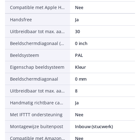
Compatible met Apple HomeKit
Nee
Handsfree
Ja
Uitbreidbaar tot max. aantal binnenposten
30
Beeldschermdiagonaal (inch)
0 inch
Beeldsysteem
PAL
Eigenschap beeldsysteem
Kleur
Beeldschermdiagonaal
0 mm
Uitbreidbaar tot max. aantal buitenposten
8
Handmatig richtbare camera
Ja
Met IFTTT ondersteuning
Nee
Montagewijze buitenpost
Inbouw (stucwerk)
Compatible met Amazon Alexa
Nee