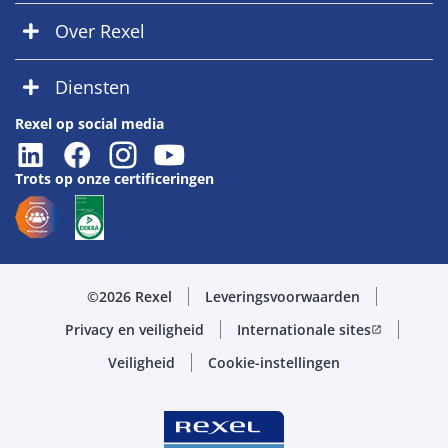
Over Rexel
Diensten
Rexel op social media
Trots op onze certificeringen
©2026 Rexel
Leveringsvoorwaarden
Privacy en veiligheid
Internationale sites
open_in_new
Veiligheid
Cookie-instellingen