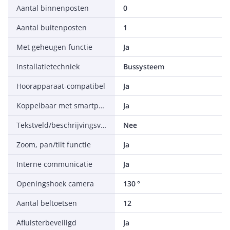
Aantal binnenposten
0
Aantal buitenposten
1
Met geheugen functie
Ja
Installatietechniek
Bussysteem
Hoorapparaat-compatibel
Ja
Koppelbaar met smartphone
Ja
Tekstveld/beschrijvingsvlak
Nee
Zoom, pan/tilt functie
Ja
Interne communicatie
Ja
Openingshoek camera
130 °
Aantal beltoetsen
12
Afluisterbeveiligd
Ja