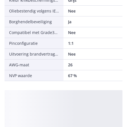
Kleur knikbeschermingstule
Grijs
Oliebestendig volgens IEC 60811-404
Nee
Borghendelbeveiliging
Ja
Compatibel met Grade3TV volgens XP-C 90-483
Nee
Pinconfiguratie
1:1
Uitvoering brandvertragend
Nee
AWG-maat
26
NVP waarde
67 %