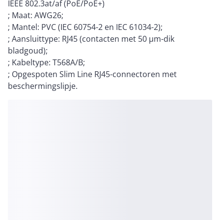
IEEE 802.3at/af (PoE/PoE+)
; Maat: AWG26;
; Mantel: PVC (IEC 60754-2 en IEC 61034-2);
; Aansluittype: RJ45 (contacten met 50 µm-dik
bladgoud);
; Kabeltype: T568A/B;
; Opgespoten Slim Line RJ45-connectoren met
beschermingslipje.