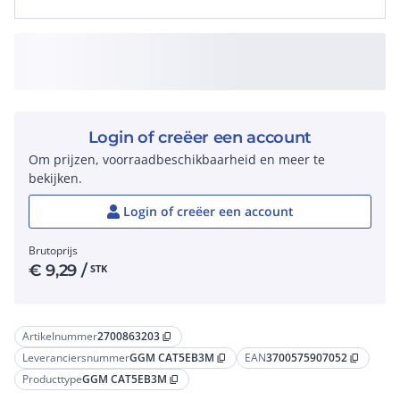
Login of creëer een account
Om prijzen, voorraadbeschikbaarheid en meer te
bekijken.
Login of creëer een account
Brutoprijs
€
9,29
/
STK
Artikelnummer
2700863203
content_copy
Leveranciersnummer
GGM CAT5EB3M
EAN
3700575907052
content_copy
content_copy
Producttype
GGM CAT5EB3M
content_copy