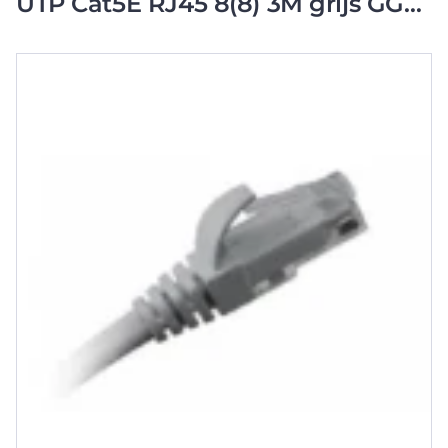
UTP Cat5E RJ45 8(8) 3M grijs GGM
CAT5EB3M