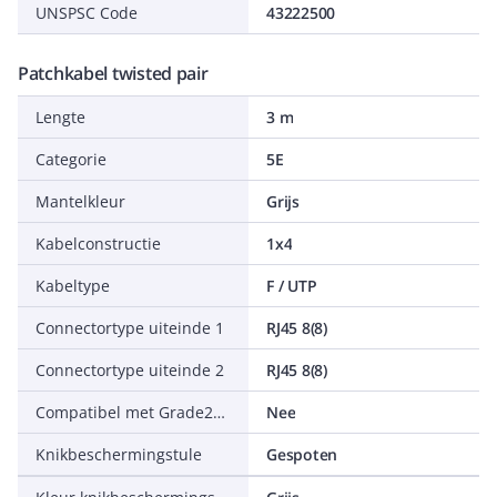
UNSPSC Code
43222500
Patchkabel twisted pair
Lengte
3 m
Categorie
5E
Mantelkleur
Grijs
Kabelconstructie
1x4
Kabeltype
F / UTP
Connectortype uiteinde 1
RJ45 8(8)
Connectortype uiteinde 2
RJ45 8(8)
Compatibel met Grade2TV volgens XP-C 90-483
Nee
Knikbeschermingstule
Gespoten