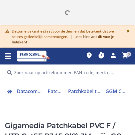
G
×
De zomervakantie staat voor de deur en dat betekent dat we
warning
routes gedeeltelijk samenvoegen.
|
Lees hier wat dit voor je
betekent
place
timer
person
shopping_cart
0
Datacommunicatie
Patchkabels
Patchkabel twisted pair
GGM CAT5EB3M
Gigamedia Patchkabel PVC F /