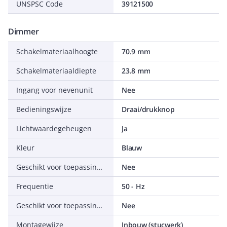
UNSPSC Code
39121500
Dimmer
Schakelmateriaalhoogte
70.9 mm
Schakelmateriaaldiepte
23.8 mm
Ingang voor nevenunit
Nee
Bedieningswijze
Draai/drukknop
Lichtwaardegeheugen
Ja
Kleur
Blauw
Geschikt voor toepassing met drukker
Nee
Frequentie
50 - Hz
Geschikt voor toepassing met RF-drukker
Nee
Montagewijze
Inbouw (stucwerk)