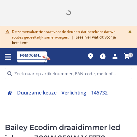
G
×
De zomervakantie staat voor de deur en dat betekent dat we
warning
routes gedeeltelijk samenvoegen.
|
Lees hier wat dit voor je
betekent
place
timer
person
shopping_cart
0
Duurzame keuze
Verlichting
145732
Bailey Ecodim draaidimmer led