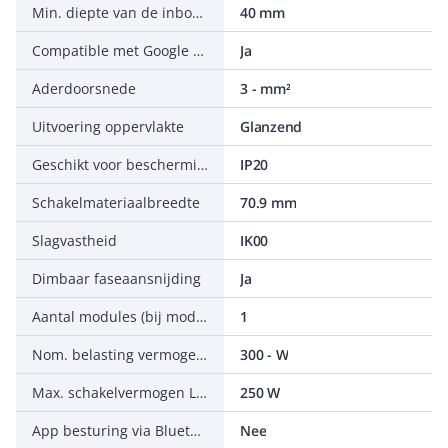
Min. diepte van de inbouwdoos
40 mm
Compatible met Google Assistant
Ja
Aderdoorsnede
3 - mm²
Uitvoering oppervlakte
Glanzend
Geschikt voor beschermingsgraad (IP)
IP20
Schakelmateriaalbreedte
70.9 mm
Slagvastheid
IK00
Dimbaar faseaansnijding
Ja
Aantal modules (bij modulair systeem)
1
Nom. belasting vermogensweerstand
300 - W
Max. schakelvermogen LED
250 W
App besturing via Bluetooth
Nee