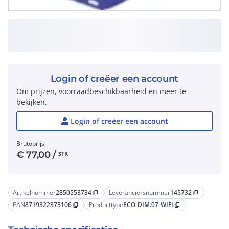
Login of creëer een account
Om prijzen, voorraadbeschikbaarheid en meer te
bekijken.
Login of creëer een account
Brutoprijs
€
77,00
/
STK
Artikelnummer
2850553734
Leveranciersnummer
145732
content_copy
content_copy
EAN
8719322373106
Producttype
ECO-DIM.07-WIFI
content_copy
content_copy