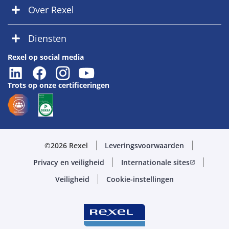
Over Rexel
Diensten
Rexel op social media
Trots op onze certificeringen
©2026 Rexel
Leveringsvoorwaarden
Privacy en veiligheid
Internationale sites
open_in_new
Veiligheid
Cookie-instellingen