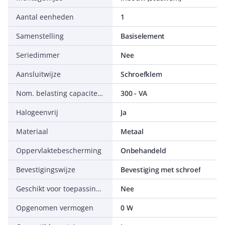
Aantal eenheden
1
Samenstelling
Basiselement
Seriedimmer
Nee
Aansluitwijze
Schroefklem
Nom. belasting capaciteitsvermogen
300 - VA
Halogeenvrij
Ja
Materiaal
Metaal
Oppervlaktebescherming
Onbehandeld
Bevestigingswijze
Bevestiging met schroef
Geschikt voor toepassing met bewegingsmelder
Nee
Opgenomen vermogen
0 W