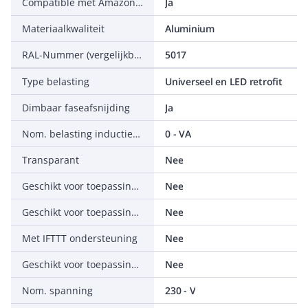
Compatible met Amazon Alexa
Ja
Materiaalkwaliteit
Aluminium
RAL-Nummer (vergelijkbaar)
5017
Type belasting
Universeel en LED retrofit
Dimbaar faseafsnijding
Ja
Nom. belasting inductiestroom
0 - VA
Transparant
Nee
Geschikt voor toepassing met aanwezigheidsmelder
Nee
Geschikt voor toepassing met tijdschakelaar/timer
Nee
Met IFTTT ondersteuning
Nee
Geschikt voor toepassing met IR-drukker
Nee
Nom. spanning
230 - V