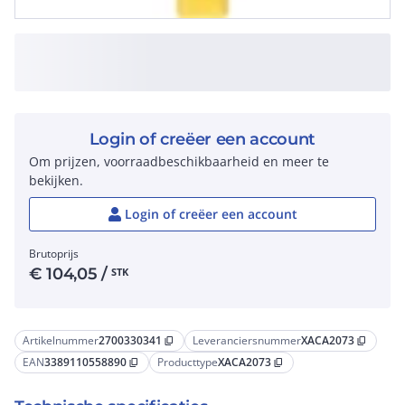
Login of creëer een account
Om prijzen, voorraadbeschikbaarheid en meer te
bekijken.
Login of creëer een account
Brutoprijs
€
104,05
/
STK
Artikelnummer
2700330341
Leveranciersnummer
XACA2073
content_copy
content_copy
EAN
3389110558890
Producttype
XACA2073
content_copy
content_copy