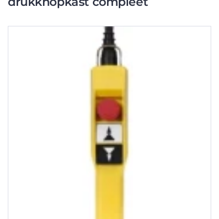
drukknopkast compleet