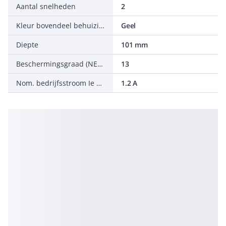
Aantal snelheden
2
Kleur bovendeel behuizing
Geel
Diepte
101 mm
Beschermingsgraad (NEMA)
13
Nom. bedrijfsstroom Ie bij AC15, 600 V
1.2 A