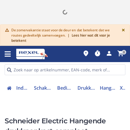
G
×
De zomervakantie staat voor de deur en dat betekent dat we
warning
routes gedeeltelijk samenvoegen.
|
Lees hier wat dit voor je
betekent
place
timer
person
shopping_cart
0
Industriele componenten
Schakelen, bedienen en signaleren
Bedieningen en signaleringen
Drukknopkasten leeg / compleet
Hangdrukknopkast compleet
XACA2073
Schneider Electric Hangende