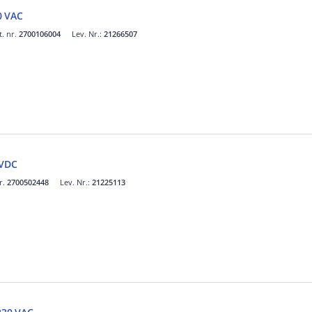
 VAC
t. nr.
2700106004
Lev. Nr.:
21266507
VDC
r.
2700502448
Lev. Nr.:
21225113