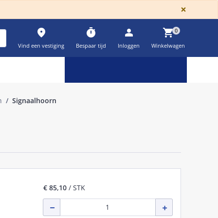
GLOBA
×
place
timer
person
shopping_cart
0
Vind een vestiging
Bespaar tijd
Inloggen
Winkelwagen
Keuzehulpen & calculatoren
settings
n
Signaalhoorn
€ 85,10
/ STK