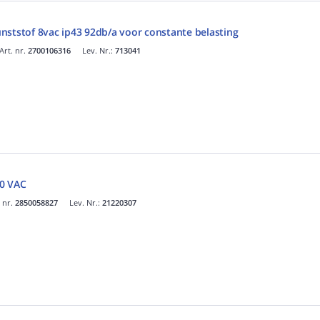
nststof 8vac ip43 92db/a voor constante belasting
Art. nr.
2700106316
Lev. Nr.:
713041
0 VAC
. nr.
2850058827
Lev. Nr.:
21220307