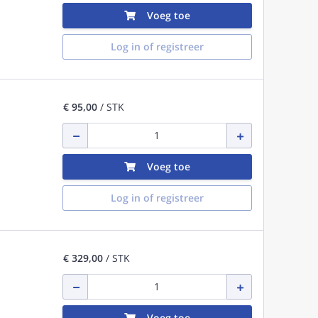
Voeg toe
Log in of registreer
€ 95,00
/ STK
Voeg toe
Log in of registreer
€ 329,00
/ STK
Voeg toe