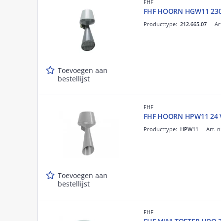
FHF
FHF HOORN HGW11 230
Producttype:
212.665.07
Ar
Toevoegen aan
bestellijst
FHF
FHF HOORN HPW11 24 
Producttype:
HPW11
Art. n
Toevoegen aan
bestellijst
FHF