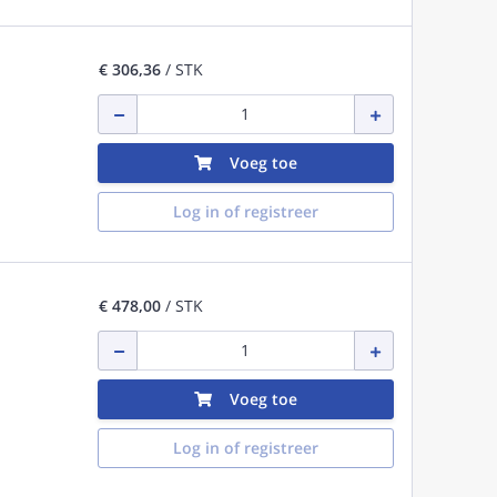
€ 306,36
/ STK
Voeg toe
Log in of registreer
€ 478,00
/ STK
Voeg toe
Log in of registreer