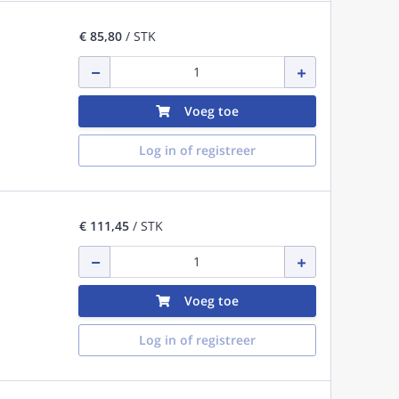
€ 85,80
/ STK
Voeg toe
Log in of registreer
€ 111,45
/ STK
Voeg toe
Log in of registreer