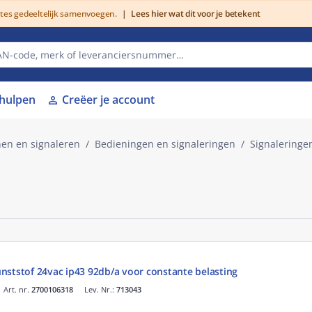
utes gedeeltelijk samenvoegen.
|
Lees hier wat dit voor je betekent
lhulpen
Creëer je account
person
nen en signaleren
Bedieningen en signaleringen
Signaleringe
nststof 24vac ip43 92db/a voor constante belasting
Art. nr.
2700106318
Lev. Nr.:
713043