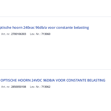
ptische hoorn 240vac 96db/a voor constante belasting
Art. nr.
2700106303
Lev. Nr.:
713060
N OPTISCHE HOORN 24VDC 96DB/A VOOR CONSTANTE BELASTING
Art. nr.
2850050108
Lev. Nr.:
713062