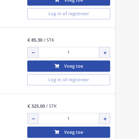
Log in of registreer
€ 85,30
/ STK
Voeg toe
Log in of registreer
€ 325,00
/ STK
Voeg toe