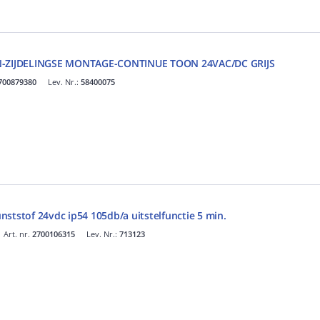
ZIJDELINGSE MONTAGE-CONTINUE TOON 24VAC/DC GRIJS
700879380
Lev. Nr.:
58400075
ststof 24vdc ip54 105db/a uitstelfunctie 5 min.
Art. nr.
2700106315
Lev. Nr.:
713123