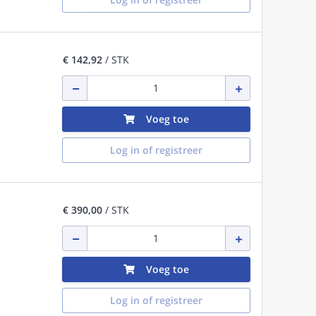
€ 142,92
/ STK
Voeg toe
Log in of registreer
€ 390,00
/ STK
Voeg toe
Log in of registreer