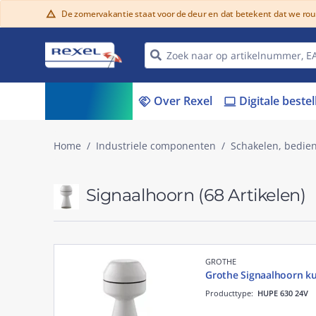
De zomervakantie staat voor de deur en dat betekent dat we ro
warning
Assortiment
Over Rexel
Digitale beste
menu_book
handshake
laptop
Home
Industriele componenten
Schakelen, bedie
Signaalhoorn
(68 Artikelen)
GROTHE
Grothe Signaalhoorn ku
Producttype:
HUPE 630 24V