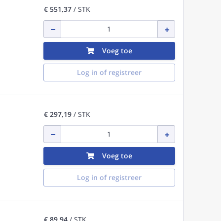
€ 551,37
/ STK
Voeg toe
Log in of registreer
€ 297,19
/ STK
Voeg toe
Log in of registreer
€ 89,94
/ STK