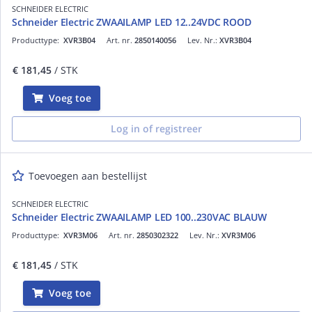
SCHNEIDER ELECTRIC
Schneider Electric ZWAAILAMP LED 12..24VDC ROOD
Producttype:
XVR3B04
Art. nr.
2850140056
Lev. Nr.:
XVR3B04
€ 181,45
/ STK
Voeg toe
Log in of registreer
Toevoegen aan bestellijst
SCHNEIDER ELECTRIC
Schneider Electric ZWAAILAMP LED 100..230VAC BLAUW
Producttype:
XVR3M06
Art. nr.
2850302322
Lev. Nr.:
XVR3M06
€ 181,45
/ STK
Voeg toe