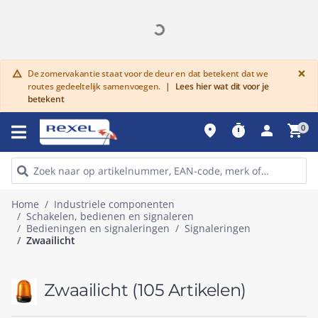
G
×
De zomervakantie staat voor de deur en dat betekent dat we
warning
routes gedeeltelijk samenvoegen.
|
Lees hier wat dit voor je
betekent
place
timer
person
shopping_cart
0
Home
Industriele componenten
Schakelen, bedienen en signaleren
Bedieningen en signaleringen
Signaleringen
Zwaailicht
Zwaailicht
(105 Artikelen)