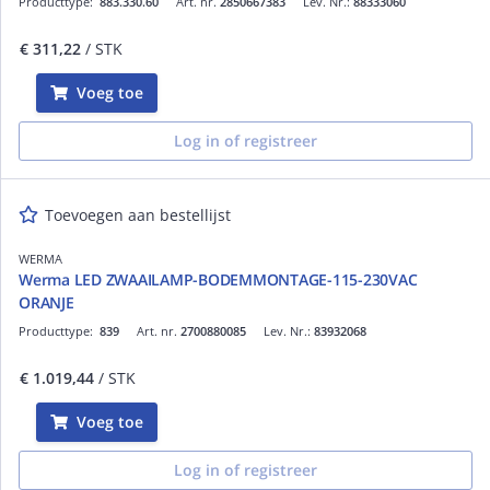
Producttype:
883.330.60
Art. nr.
2850667383
Lev. Nr.:
88333060
€ 311,22
/ STK
Voeg toe
Log in of registreer
Toevoegen aan bestellijst
WERMA
Werma LED ZWAAILAMP-BODEMMONTAGE-115-230VAC
ORANJE
Producttype:
839
Art. nr.
2700880085
Lev. Nr.:
83932068
€ 1.019,44
/ STK
Voeg toe
Log in of registreer