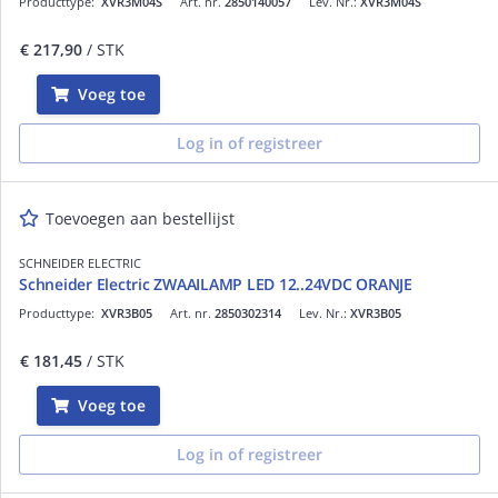
Producttype:
XVR3M04S
Art. nr.
2850140057
Lev. Nr.:
XVR3M04S
€ 217,90
/ STK
Voeg toe
Log in of registreer
Toevoegen aan bestellijst
SCHNEIDER ELECTRIC
Schneider Electric ZWAAILAMP LED 12..24VDC ORANJE
Producttype:
XVR3B05
Art. nr.
2850302314
Lev. Nr.:
XVR3B05
€ 181,45
/ STK
Voeg toe
Log in of registreer