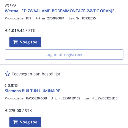
WERMA
Werma LED ZWAAILAMP-BODEMMONTAGE-24VDC ORANJE
Producttype:
839
Art. nr.
2700880084
Lev. Nr.:
83932055
€ 1.019,44
/ STK
Voeg toe
Log in of registreer
Toevoegen aan bestellijst
SIEMENS
Siemens BUILT-IN LUMINAIRE
Producttype:
8WD5320-5DB
Art. nr.
2850159165
Lev. Nr.:
8WD53205DB
€ 275,00
/ STK
Voeg toe