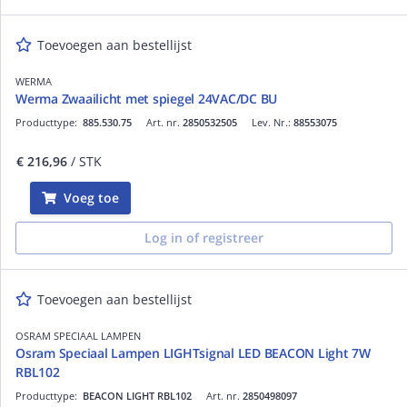
Toevoegen aan bestellijst
WERMA
Werma Zwaailicht met spiegel 24VAC/DC BU
Producttype:
885.530.75
Art. nr.
2850532505
Lev. Nr.:
88553075
€ 216,96
/ STK
Voeg toe
Log in of registreer
Toevoegen aan bestellijst
OSRAM SPECIAAL LAMPEN
Osram Speciaal Lampen LIGHTsignal LED BEACON Light 7W
RBL102
Producttype:
BEACON LIGHT RBL102
Art. nr.
2850498097