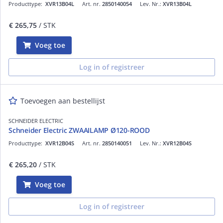
Producttype:
XVR13B04L
Art. nr.
2850140054
Lev. Nr.:
XVR13B04L
€ 265,75
/ STK
Voeg toe
Log in of registreer
Toevoegen aan bestellijst
SCHNEIDER ELECTRIC
Schneider Electric ZWAAILAMP Ø120-ROOD
Producttype:
XVR12B04S
Art. nr.
2850140051
Lev. Nr.:
XVR12B04S
€ 265,20
/ STK
Voeg toe
Log in of registreer