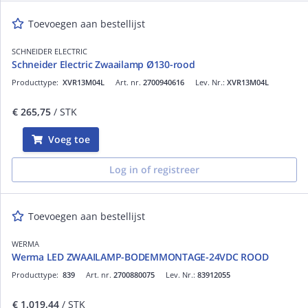
Toevoegen aan bestellijst
SCHNEIDER ELECTRIC
Schneider Electric Zwaailamp Ø130-rood
Producttype:
XVR13M04L
Art. nr.
2700940616
Lev. Nr.:
XVR13M04L
€ 265,75
/ STK
Voeg toe
Log in of registreer
Toevoegen aan bestellijst
WERMA
Werma LED ZWAAILAMP-BODEMMONTAGE-24VDC ROOD
Producttype:
839
Art. nr.
2700880075
Lev. Nr.:
83912055
€ 1.019,44
/ STK