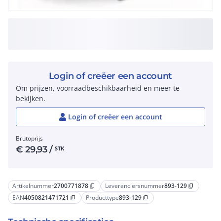
Login of creëer een account
Om prijzen, voorraadbeschikbaarheid en meer te
bekijken.
Login of creëer een account
Brutoprijs
€
29,93
/
STK
Artikelnummer
2700771878
Leveranciersnummer
893-129
content_copy
content_copy
EAN
4050821471721
Producttype
893-129
content_copy
content_copy