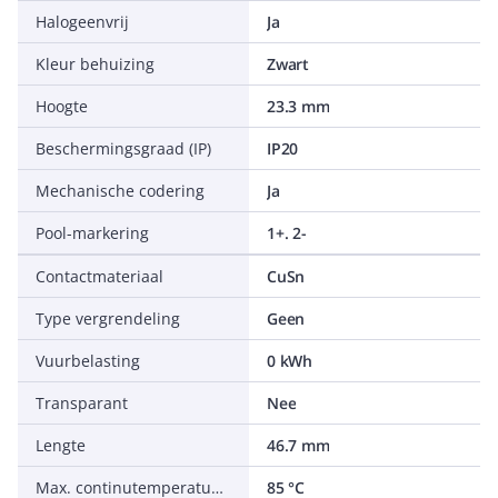
Halogeenvrij
Ja
Kleur behuizing
Zwart
Hoogte
23.3 mm
Beschermingsgraad (IP)
IP20
Mechanische codering
Ja
Pool-markering
1+. 2-
Contactmateriaal
CuSn
Type vergrendeling
Geen
Vuurbelasting
0 kWh
Transparant
Nee
Lengte
46.7 mm
Max. continutemperatuur bestendigheid contactdeel
85 °C