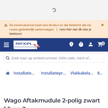
G
×
De zomervakantie staat voor de deur en dat betekent dat we
warning
routes gedeeltelijk samenvoegen.
|
Lees hier wat dit voor je
betekent
place
timer
person
shopping_cart
0
Installatiemateriaal en buizen
Installatieproducten stekerbaar
Vlakkabeladapter stekerbaar
893-129
Wago Aftakmudule 2-polig zwart