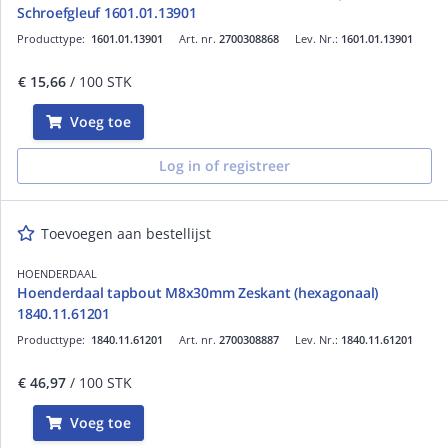
Schroefgleuf 1601.01.13901
Producttype:
1601.01.13901
Art. nr.
2700308868
Lev. Nr.:
1601.01.13901
€ 15,66
/ 100 STK
Voeg toe
Log in of registreer
Toevoegen aan bestellijst
HOENDERDAAL
Hoenderdaal tapbout M8x30mm Zeskant (hexagonaal)
1840.11.61201
Producttype:
1840.11.61201
Art. nr.
2700308887
Lev. Nr.:
1840.11.61201
€ 46,97
/ 100 STK
Voeg toe