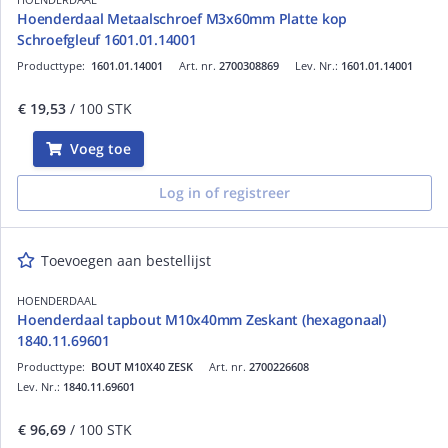
Hoenderdaal Metaalschroef M3x60mm Platte kop
Schroefgleuf 1601.01.14001
Producttype:
1601.01.14001
Art. nr.
2700308869
Lev. Nr.:
1601.01.14001
€ 19,53
/ 100 STK
Voeg toe
Log in of registreer
Toevoegen aan bestellijst
HOENDERDAAL
Hoenderdaal tapbout M10x40mm Zeskant (hexagonaal)
1840.11.69601
Producttype:
BOUT M10X40 ZESK
Art. nr.
2700226608
Lev. Nr.:
1840.11.69601
€ 96,69
/ 100 STK