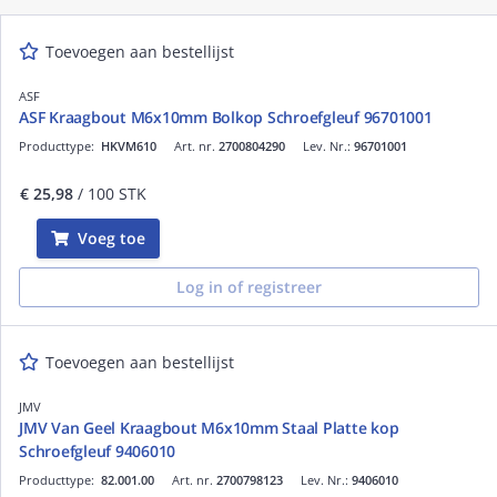
Toevoegen aan bestellijst
ASF
ASF Kraagbout M6x10mm Bolkop Schroefgleuf 96701001
Producttype:
HKVM610
Art. nr.
2700804290
Lev. Nr.:
96701001
€ 25,98
/ 100 STK
Voeg toe
Log in of registreer
Toevoegen aan bestellijst
JMV
JMV Van Geel Kraagbout M6x10mm Staal Platte kop
Schroefgleuf 9406010
Producttype:
82.001.00
Art. nr.
2700798123
Lev. Nr.:
9406010