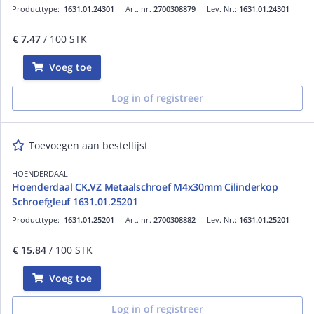
Producttype:
1631.01.24301
Art. nr.
2700308879
Lev. Nr.:
1631.01.24301
€ 7,47
/ 100 STK
Voeg toe
Log in of registreer
Toevoegen aan bestellijst
HOENDERDAAL
Hoenderdaal CK.VZ Metaalschroef M4x30mm Cilinderkop
Schroefgleuf 1631.01.25201
Producttype:
1631.01.25201
Art. nr.
2700308882
Lev. Nr.:
1631.01.25201
€ 15,84
/ 100 STK
Voeg toe
Log in of registreer