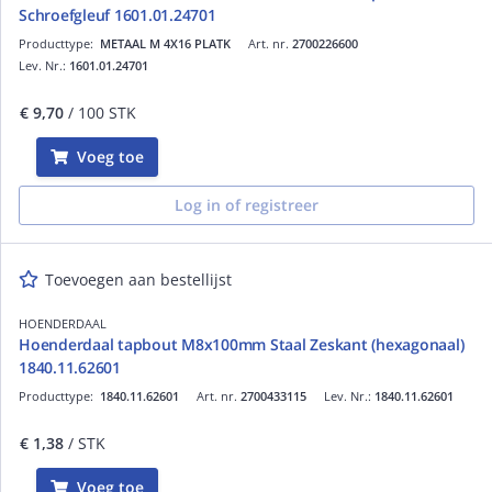
Schroefgleuf 1601.01.24701
Producttype:
METAAL M 4X16 PLATK
Art. nr.
2700226600
Lev. Nr.:
1601.01.24701
€ 9,70
/ 100 STK
Voeg toe
Log in of registreer
Toevoegen aan bestellijst
HOENDERDAAL
Hoenderdaal tapbout M8x100mm Staal Zeskant (hexagonaal)
1840.11.62601
Producttype:
1840.11.62601
Art. nr.
2700433115
Lev. Nr.:
1840.11.62601
€ 1,38
/ STK
Voeg toe