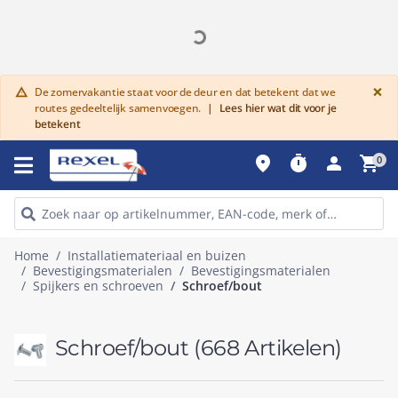
G
×
De zomervakantie staat voor de deur en dat betekent dat we
warning
routes gedeeltelijk samenvoegen.
|
Lees hier wat dit voor je
betekent
place
timer
person
shopping_cart
0
Home
Installatiemateriaal en buizen
Bevestigingsmaterialen
Bevestigingsmaterialen
Spijkers en schroeven
Schroef/bout
Schroef/bout
(668 Artikelen)