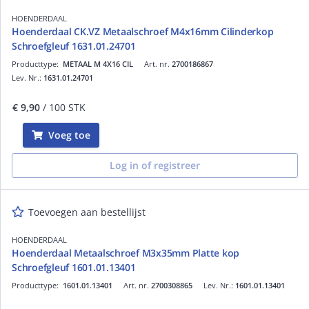
HOENDERDAAL
Hoenderdaal CK.VZ Metaalschroef M4x16mm Cilinderkop
Schroefgleuf 1631.01.24701
Producttype:
METAAL M 4X16 CIL
Art. nr.
2700186867
Lev. Nr.:
1631.01.24701
€ 9,90
/ 100 STK
Voeg toe
Log in of registreer
Toevoegen aan bestellijst
HOENDERDAAL
Hoenderdaal Metaalschroef M3x35mm Platte kop
Schroefgleuf 1601.01.13401
Producttype:
1601.01.13401
Art. nr.
2700308865
Lev. Nr.:
1601.01.13401