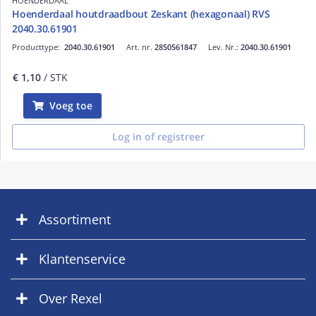
HOENDERDAAL
Hoenderdaal houtdraadbout Zeskant (hexagonaal) RVS
2040.30.61901
Producttype:
2040.30.61901
Art. nr.
2850561847
Lev. Nr.:
2040.30.61901
€ 1,10
/ STK
Voeg toe
Log in of registreer
Assortiment
Klantenservice
Over Rexel