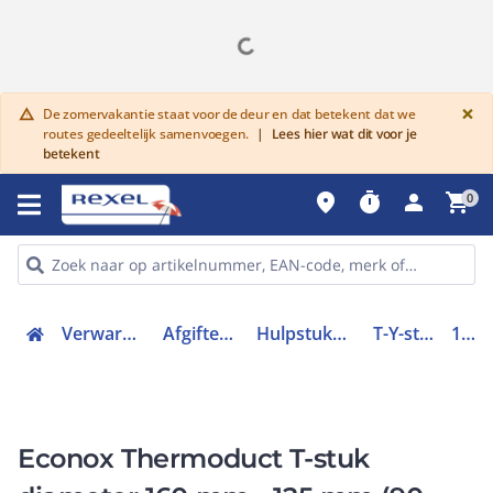
G
×
De zomervakantie staat voor de deur en dat betekent dat we
warning
routes gedeeltelijk samenvoegen.
|
Lees hier wat dit voor je
betekent
place
timer
person
shopping_cart
0
Verwarmen, Koelen en Ventileren
Afgiftesysteem en appendages
Hulpstukken voor rookgassen en lucht
T-Y-stuk rond luchtkanaal
10160125
Econox Thermoduct T-stuk