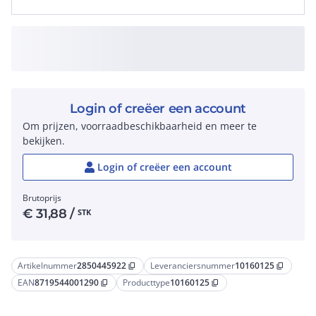
Login of creëer een account
Om prijzen, voorraadbeschikbaarheid en meer te
bekijken.
Login of creëer een account
Brutoprijs
€
31,88
/
STK
Artikelnummer
2850445922
Leveranciersnummer
10160125
content_copy
content_copy
EAN
8719544001290
Producttype
10160125
content_copy
content_copy