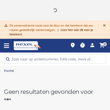
G
×
De zomervakantie staat voor de deur en dat betekent dat we
warning
routes gedeeltelijk samenvoegen.
|
Lees hier wat dit voor je
betekent
place
timer
person
shopping_cart
0
Home
Geen resultaten gevonden voor
"*"