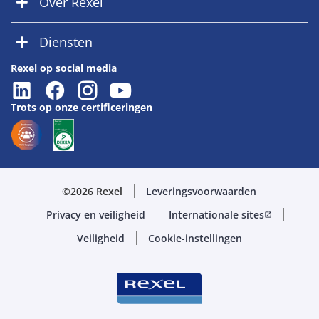
Over Rexel
Diensten
Rexel op social media
Trots op onze certificeringen
©2026 Rexel
Leveringsvoorwaarden
Privacy en veiligheid
Internationale sites
open_in_new
Veiligheid
Cookie-instellingen