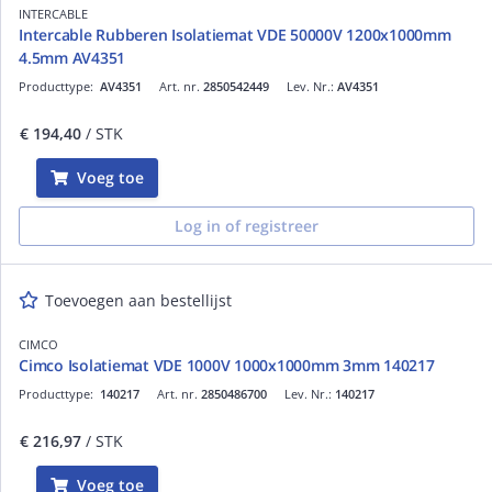
INTERCABLE
Intercable Rubberen Isolatiemat VDE 50000V 1200x1000mm
4.5mm AV4351
Producttype:
AV4351
Art. nr.
2850542449
Lev. Nr.:
AV4351
€ 194,40
/ STK
Voeg toe
Log in of registreer
Toevoegen aan bestellijst
CIMCO
Cimco Isolatiemat VDE 1000V 1000x1000mm 3mm 140217
Producttype:
140217
Art. nr.
2850486700
Lev. Nr.:
140217
€ 216,97
/ STK
Voeg toe