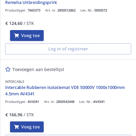
Remeha Uitbreidingsprint
Producttype:
7665373
Art. nr.
2850512862
Lev. Nr.:
0050572
€ 124,60
/ STK
Voeg toe
Log in of registreer
Toevoegen aan bestellijst
INTERCABLE
Intercable Rubberen Isolatiemat VDE 50000V 1000x1000mm
4.5mm AV4341
Producttype:
AV4341
Art. nr.
2850542448
Lev. Nr.:
AV4341
€ 166,96
/ STK
Voeg toe