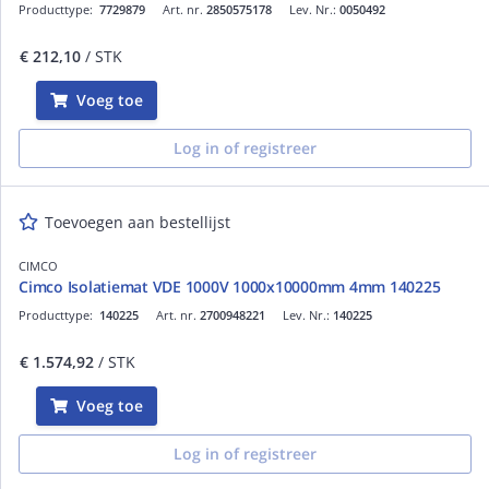
Producttype:
7729879
Art. nr.
2850575178
Lev. Nr.:
0050492
€ 212,10
/ STK
Voeg toe
Log in of registreer
Toevoegen aan bestellijst
CIMCO
Cimco Isolatiemat VDE 1000V 1000x10000mm 4mm 140225
Producttype:
140225
Art. nr.
2700948221
Lev. Nr.:
140225
€ 1.574,92
/ STK
Voeg toe
Log in of registreer