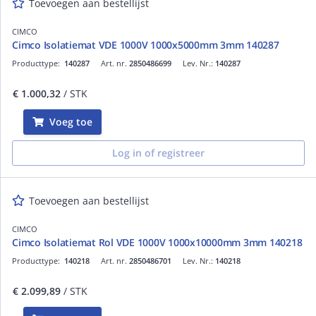
Toevoegen aan bestellijst
CIMCO
Cimco Isolatiemat VDE 1000V 1000x5000mm 3mm 140287
Producttype:
140287
Art. nr.
2850486699
Lev. Nr.:
140287
€ 1.000,32
/ STK
Voeg toe
Log in of registreer
Toevoegen aan bestellijst
CIMCO
Cimco Isolatiemat Rol VDE 1000V 1000x10000mm 3mm 140218
Producttype:
140218
Art. nr.
2850486701
Lev. Nr.:
140218
€ 2.099,89
/ STK