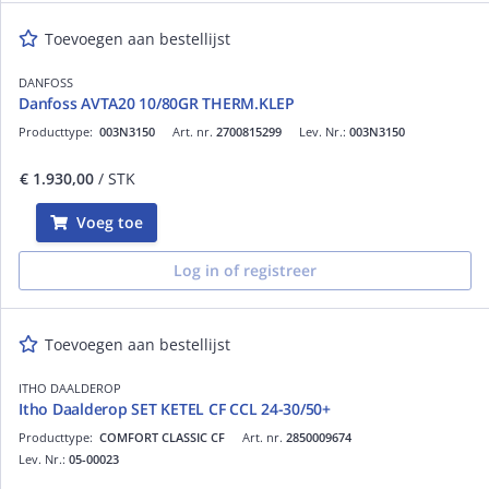
Toevoegen aan bestellijst
DANFOSS
Danfoss AVTA20 10/80GR THERM.KLEP
Producttype:
003N3150
Art. nr.
2700815299
Lev. Nr.:
003N3150
€ 1.930,00
/ STK
Voeg toe
Log in of registreer
Toevoegen aan bestellijst
ITHO DAALDEROP
Itho Daalderop SET KETEL CF CCL 24-30/50+
Producttype:
COMFORT CLASSIC CF
Art. nr.
2850009674
Lev. Nr.:
05-00023