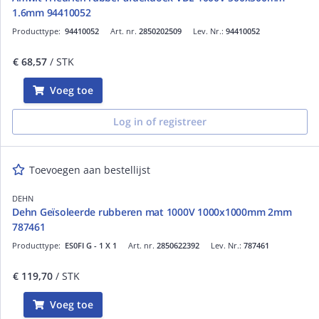
1.6mm 94410052
Producttype:
94410052
Art. nr.
2850202509
Lev. Nr.:
94410052
€ 68,57
/ STK
Voeg toe
Log in of registreer
Toevoegen aan bestellijst
DEHN
Dehn Geïsoleerde rubberen mat 1000V 1000x1000mm 2mm
787461
Producttype:
ES0FI G - 1 X 1
Art. nr.
2850622392
Lev. Nr.:
787461
€ 119,70
/ STK
Voeg toe