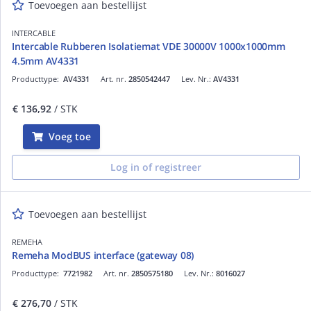
Toevoegen aan bestellijst
INTERCABLE
Intercable Rubberen Isolatiemat VDE 30000V 1000x1000mm
4.5mm AV4331
Producttype:
AV4331
Art. nr.
2850542447
Lev. Nr.:
AV4331
€ 136,92
/ STK
Voeg toe
Log in of registreer
Toevoegen aan bestellijst
REMEHA
Remeha ModBUS interface (gateway 08)
Producttype:
7721982
Art. nr.
2850575180
Lev. Nr.:
8016027
€ 276,70
/ STK