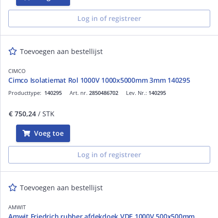
Log in of registreer
Toevoegen aan bestellijst
CIMCO
Cimco Isolatiemat Rol 1000V 1000x5000mm 3mm 140295
Producttype:
140295
Art. nr.
2850486702
Lev. Nr.:
140295
€ 750,24
/ STK
Voeg toe
Log in of registreer
Toevoegen aan bestellijst
AMWIT
Amwit Friedrich rubber afdekdoek VDE 1000V 500x500mm