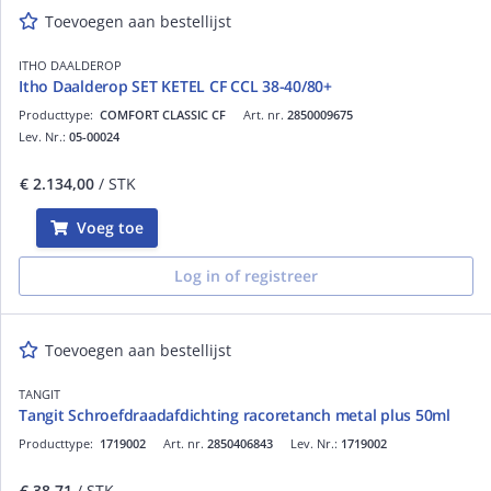
Toevoegen aan bestellijst
ITHO DAALDEROP
Itho Daalderop SET KETEL CF CCL 38-40/80+
Producttype:
COMFORT CLASSIC CF
Art. nr.
2850009675
Lev. Nr.:
05-00024
€ 2.134,00
/ STK
Voeg toe
Log in of registreer
Toevoegen aan bestellijst
TANGIT
Tangit Schroefdraadafdichting racoretanch metal plus 50ml
Producttype:
1719002
Art. nr.
2850406843
Lev. Nr.:
1719002
€ 38,71
/ STK