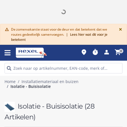
G
×
De zomervakantie staat voor de deur en dat betekent dat we
warning
routes gedeeltelijk samenvoegen.
|
Lees hier wat dit voor je
betekent
place
timer
person
shopping_cart
0
Home
Installatiemateriaal en buizen
Isolatie - Buisisolatie
Isolatie - Buisisolatie
(28
Artikelen)