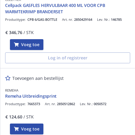
Cellpack GASFLES HERVULBAAR 400 ML VOOR CPB
WARMTEKRIMP BRANDERSET
Producttype:
CPB 6/GAS-BOTTLE
Art. nr.
2850429164
Lev. Nr.:
146785
€ 346,76
/ STK
Voeg toe
Log in of registreer
Toevoegen aan bestellijst
REMEHA
Remeha Uitbreidingsprint
Producttype:
7665373
Art. nr.
2850512862
Lev. Nr.:
0050572
€ 124,60
/ STK
Voeg toe