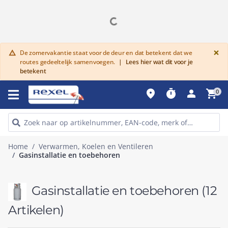
G
×
De zomervakantie staat voor de deur en dat betekent dat we
warning
routes gedeeltelijk samenvoegen.
|
Lees hier wat dit voor je
betekent
place
timer
person
shopping_cart
0
Home
Verwarmen, Koelen en Ventileren
Gasinstallatie en toebehoren
Gasinstallatie en toebehoren
(12
Artikelen)