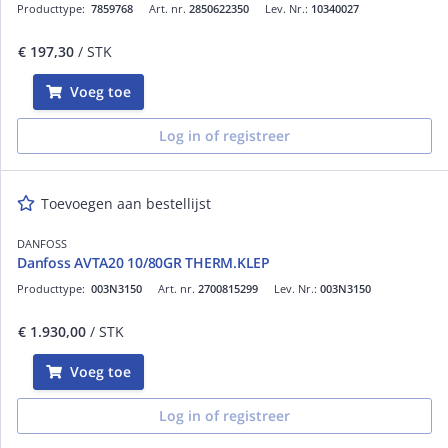
Producttype:
7859768
Art. nr.
2850622350
Lev. Nr.:
10340027
€ 197,30
/ STK
Voeg toe
Log in of registreer
Toevoegen aan bestellijst
DANFOSS
Danfoss AVTA20 10/80GR THERM.KLEP
Producttype:
003N3150
Art. nr.
2700815299
Lev. Nr.:
003N3150
€ 1.930,00
/ STK
Voeg toe
Log in of registreer