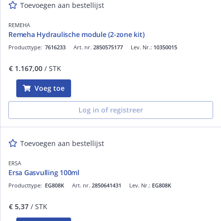
Toevoegen aan bestellijst
REMEHA
Remeha Hydraulische module (2-zone kit)
Producttype:
7616233
Art. nr.
2850575177
Lev. Nr.:
10350015
€ 1.167,00
/ STK
Voeg toe
Log in of registreer
Toevoegen aan bestellijst
ERSA
Ersa Gasvulling 100ml
Producttype:
EG808K
Art. nr.
2850641431
Lev. Nr.:
EG808K
€ 5,37
/ STK