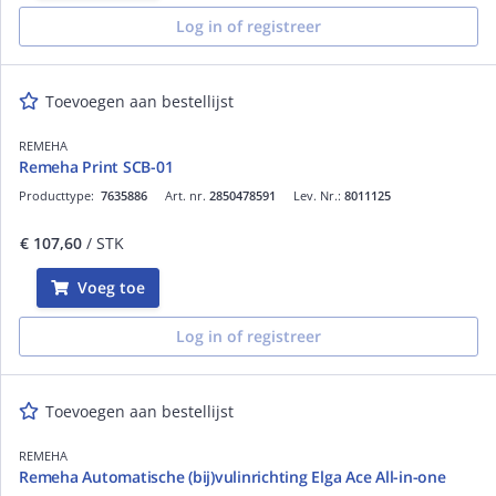
Log in of registreer
Toevoegen aan bestellijst
REMEHA
Remeha Print SCB-01
Producttype:
7635886
Art. nr.
2850478591
Lev. Nr.:
8011125
€ 107,60
/ STK
Voeg toe
Log in of registreer
Toevoegen aan bestellijst
REMEHA
Remeha Automatische (bij)vulinrichting Elga Ace All-in-one