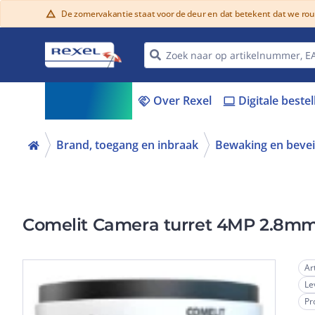
De zomervakantie staat voor de deur en dat betekent dat we ro
warning
Assortiment
Over Rexel
Digitale beste
menu_book
handshake
laptop
Brand, toegang en inbraak
Bewaking en bevei
Comelit Camera turret 4MP 2.8
Ar
Le
Pr