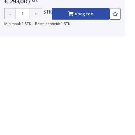
€
293,00
/
STK
STK
-
+
Voeg toe
Minimaal: 1 STK | Besteleenheid: 1 STK