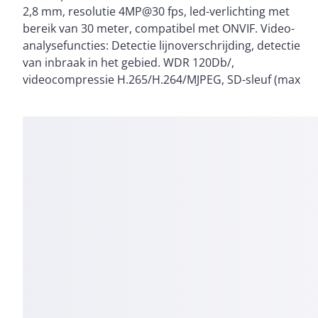
2,8 mm, resolutie 4MP@30 fps, led-verlichting met
Behuizing van gegoten aluminium, waterproof IP67,
bereik van 30 meter, compatibel met ONVIF. Video-
voeding 12VDC/ PoE IEEE802.3af. Compatibel met de
analysefuncties: Detectie lijnoverschrijding, detectie
browsers: IE/Google Chrome/Edge/Firefox/Safari.
van inbraak in het gebied. WDR 120Db/,
Compatibele accessoires: JBA-BA, CMA-BA, WMA-BA,
videocompressie H.265/H.264/MJPEG, SD-sleuf (max