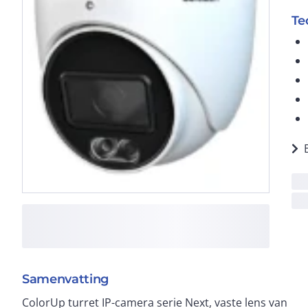
Te
Samenvatting
ColorUp turret IP-camera serie Next, vaste lens van
256GB). Audio: 1 in / ingebouwde microfoon.