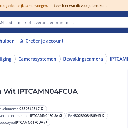
utes gedeeltelijk samenvoegen.
|
Lees hier wat dit voor je betekent
lhulpen
Creëer je account
person
liging
Camerasystemen
Bewakingscamera
IPTCAM
mm Wit IPTCAMN04FCUA
tikelnummer
2850563567
content_copy
veranciersnummer
IPTCAMN04FCUA
EAN
8023903436945
content_copy
content_copy
oducttype
IPTCAMN04FCUA
content_copy