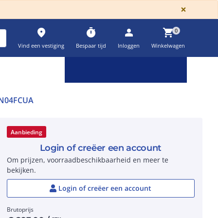
GLOBA
×
place
timer
person
shopping_cart
0
Vind een vestiging
Bespaar tijd
Inloggen
Winkelwagen
Keuzehulpen & calculatoren
settings
N04FCUA
Aanbieding
Login of creëer een account
Om prijzen, voorraadbeschikbaarheid en meer te
bekijken.
Login of creëer een account
Brutoprijs