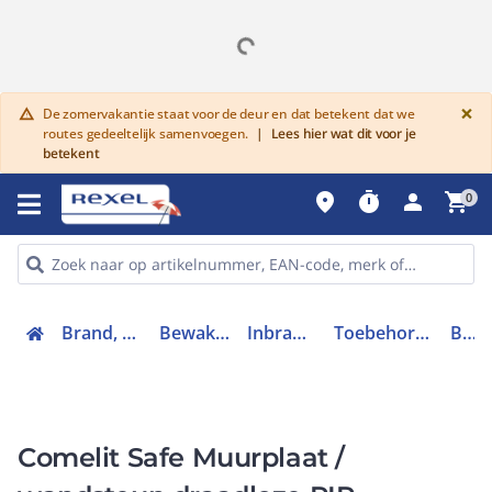
G
×
De zomervakantie staat voor de deur en dat betekent dat we
warning
routes gedeeltelijk samenvoegen.
|
Lees hier wat dit voor je
betekent
place
timer
person
shopping_cart
0
Brand, toegang en inbraak
Bewaking en beveiliging
Inbraakalarmsystemen
Toebehoren voor alarmsysteem
BRK004
Comelit Safe Muurplaat /