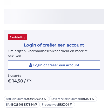
Aanbieding
Login of creëer een account
Om prijzen, voorraadbeschikbaarheid en meer te
bekijken.
Login of creëer een account
Brutoprijs
€
14,50
/
STK
Artikelnummer
2850429348
Leveranciersnummer
BRK004
content_copy
content_copy
EAN
8023903357844
Producttype
BRK004
content_copy
content_copy