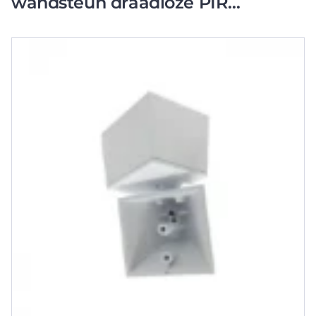
wandsteun draadloze PIR
kunststof BRK004