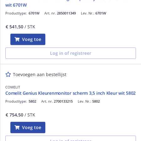
wit 6701W
Producttype:
6701W
Art. nr.
2850011349
Lev. Nr.:
6701W
€ 541,50
/ STK
Voeg toe
Log in of registreer
Toevoegen aan bestellijst
COMELIT
Comelit Genius Kleurenmonitor scherm 3,5 inch Kleur wit 5802
Producttype:
5802
Art. nr.
2700133215
Lev. Nr.:
5802
€ 754,50
/ STK
Voeg toe