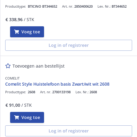
Producttype:
BTICINO BT344652
Art. nr.
2850400620
Lev. Nr.:
BT344652
€ 338,96
/ STK
Voeg toe
Log in of registreer
Toevoegen aan bestellijst
COMELIT
Comelit Style Huistelefoon basis Zwart/wit wit 2608
Producttype:
2608
Art. nr.
2700133198
Lev. Nr.:
2608
€ 91,00
/ STK
Voeg toe
Log in of registreer