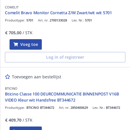
COMELIT
Comelit Bravo Monitor Cornetta Z/W Zwart/wit wit 5701
Producttype:
5701
Art. nr.
2700133028
Lev. Nr.:
5701
€ 705,00
/ STK
Voeg toe
Log in of registreer
Toevoegen aan bestellijst
BTICINO
Bticino Classe 100 DEURCOMMUNICATIE BINNENPOST V16B
VIDEO Kleur wit Handsfree BT344672
Producttype:
BTICINO BT344672
Art. nr.
2850400629
Lev. Nr.:
BT344672
€ 409,70
/ STK