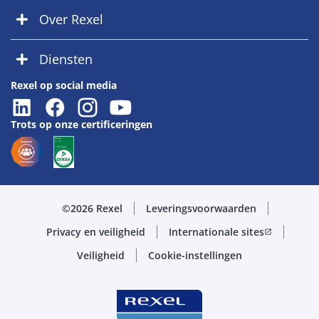
Over Rexel
Diensten
Rexel op social media
Trots op onze certificeringen
©2026 Rexel
Leveringsvoorwaarden
Privacy en veiligheid
Internationale sites
open_in_new
Veiligheid
Cookie-instellingen