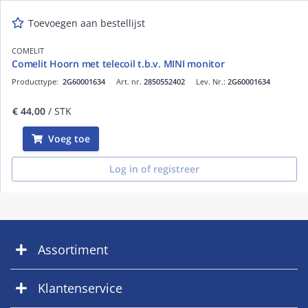
Toevoegen aan bestellijst
COMELIT
Comelit Hoorn met telecoil t.b.v. MINI monitor
Producttype:
2G60001634
Art. nr.
2850552402
Lev. Nr.:
2G60001634
€ 44,00
/ STK
Voeg toe
Log in of registreer
Assortiment
Klantenservice