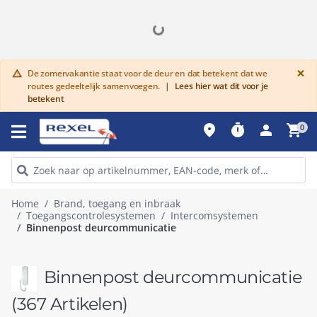
G
×
De zomervakantie staat voor de deur en dat betekent dat we
warning
routes gedeeltelijk samenvoegen.
|
Lees hier wat dit voor je
betekent
place
timer
person
shopping_cart
0
Home
Brand, toegang en inbraak
Toegangscontrolesystemen
Intercomsystemen
Binnenpost deurcommunicatie
Binnenpost deurcommunicatie
(367 Artikelen)