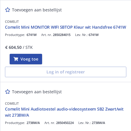
Toevoegen aan bestellijst
COMELIT
Comelit Mini MONITOR WIFI SBTOP Kleur wit Handsfree 6741W
Producttype:
6741W
Art. nr.
2850284015
Lev. Nr.:
6741W
€ 604,50
/ STK
Voeg toe
Log in of registreer
Toevoegen aan bestellijst
COMELIT
Comelit Mini Audiotoestel audio-videosysteem SB2 Zwart/wit
wit 2738W/A
Producttype:
2738W/A
Art. nr.
2850450224
Lev. Nr.:
2738W/A