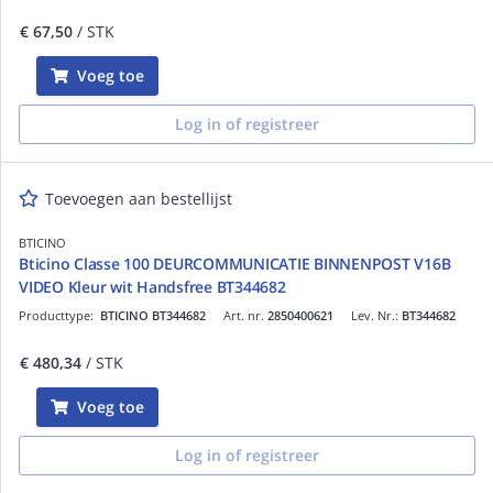
€ 67,50
/ STK
Voeg toe
Log in of registreer
Toevoegen aan bestellijst
BTICINO
Bticino Classe 100 DEURCOMMUNICATIE BINNENPOST V16B
VIDEO Kleur wit Handsfree BT344682
Producttype:
BTICINO BT344682
Art. nr.
2850400621
Lev. Nr.:
BT344682
€ 480,34
/ STK
Voeg toe
Log in of registreer