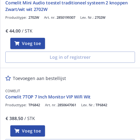
Comelit Mini Audio toestel traditioneel systeem 2 knoppen
Zwart/wit wit 2702W
Producttype:
2702W
Art. nr.
2850199307
Lev. Nr.:
2702W
€ 44,00
/ STK
Voeg toe
Log in of registreer
Toevoegen aan bestellijst
COMELIT
Comelit 7TOP 7 Inch Monitor VIP WiFi Wit
Producttype:
TP6842
Art. nr.
2850647061
Lev. Nr.:
TP6842
€ 388,50
/ STK
Voeg toe