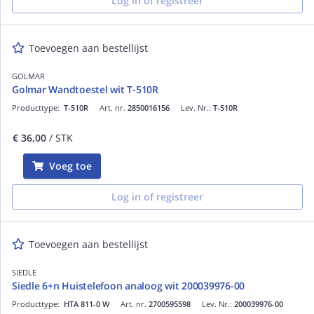
Log in of registreer
Toevoegen aan bestellijst
GOLMAR
Golmar Wandtoestel wit T-510R
Producttype:
T-510R
Art. nr.
2850016156
Lev. Nr.:
T-510R
€ 36,00
/ STK
Voeg toe
Log in of registreer
Toevoegen aan bestellijst
SIEDLE
Siedle 6+n Huistelefoon analoog wit 200039976-00
Producttype:
HTA 811-0 W
Art. nr.
2700595598
Lev. Nr.:
200039976-00