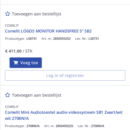
Toevoegen aan bestellijst
COMELIT
Comelit LOGOS MONITOR HANDSFREE 5" SB2
Producttype:
LS8731
Art. nr.
2850593253
Lev. Nr.:
LS8731
€ 411,00
/ STK
Voeg toe
Log in of registreer
Toevoegen aan bestellijst
COMELIT
Comelit Mini Audiotoestel audio-videosysteem SB1 Zwart/wit
wit 2708W/A
Producttype:
2708W/A
Art. nr.
2850450225
Lev. Nr.:
2708W/A