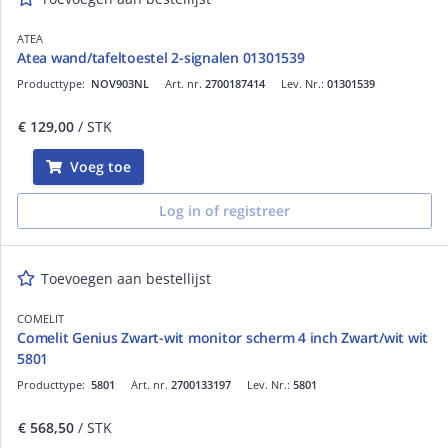
ATEA
Atea wand/tafeltoestel 2-signalen 01301539
Producttype:
NOV903NL
Art. nr.
2700187414
Lev. Nr.:
01301539
€ 129,00
/ STK
Voeg toe
Log in of registreer
Toevoegen aan bestellijst
COMELIT
Comelit Genius Zwart-wit monitor scherm 4 inch Zwart/wit wit
5801
Producttype:
5801
Art. nr.
2700133197
Lev. Nr.:
5801
€ 568,50
/ STK