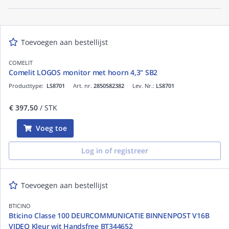
Toevoegen aan bestellijst
COMELIT
Comelit LOGOS monitor met hoorn 4,3" SB2
Producttype:
LS8701
Art. nr.
2850582382
Lev. Nr.:
LS8701
€ 397,50
/ STK
Voeg toe
Log in of registreer
Toevoegen aan bestellijst
BTICINO
Bticino Classe 100 DEURCOMMUNICATIE BINNENPOST V16B
VIDEO Kleur wit Handsfree BT344652