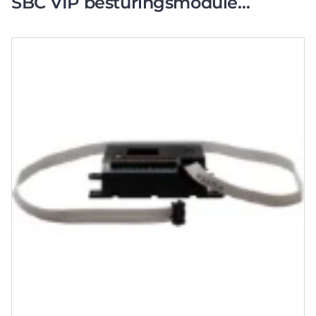
SBC VIP besturingsmodule
kunststof 8-voudig wit 3063U