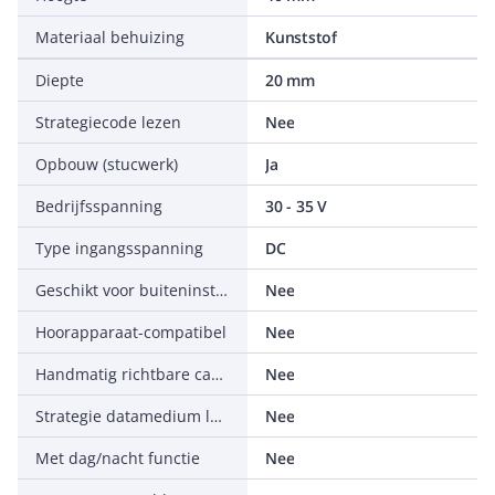
Materiaal behuizing
Kunststof
Diepte
20 mm
Strategiecode lezen
Nee
Opbouw (stucwerk)
Ja
Bedrijfsspanning
30 - 35 V
Type ingangsspanning
DC
Geschikt voor buiteninstallatie
Nee
Hoorapparaat-compatibel
Nee
Handmatig richtbare camera
Nee
Strategie datamedium lezen
Nee
Met dag/nacht functie
Nee