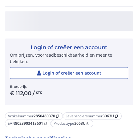
Login of creëer een account
Om prijzen, voorraadbeschikbaarheid en meer te
bekijken.
Login of creëer een account
Brutoprijs
€
112,00
/
STK
Artikelnummer
2850480370
Leveranciersnummer
3063U
content_copy
content_copy
EAN
8023903413601
Producttype
3063U
content_copy
content_copy