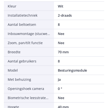
Kleur
Wit
Installatietechniek
2-draads
Aantal beltoetsen
8
Inbouwmontage (stucwerk)
Nee
Zoom, pan/tilt functie
Nee
Breedte
70 mm
Aantal gebruikers
8
Model
Besturingsmodule
Met behuizing
Ja
Openingshoek camera
0 °
Biometrische leesstrategie
Nee
Hoogte
40 mm