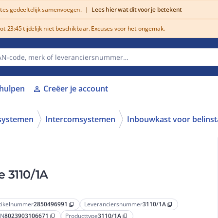
utes gedeeltelijk samenvoegen.
|
Lees hier wat dit voor je betekent
 23:45 tijdelijk niet beschikbaar. Excuses voor het ongemak.
lhulpen
Creëer je account
person
systemen
Intercomsystemen
Inbouwkast voor belinsta
 3110/1A
tikelnummer
2850496991
Leveranciersnummer
3110/1A
content_copy
content_copy
AN
8023903106671
Producttype
3110/1A
content_copy
content_copy