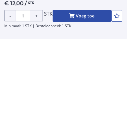
€
12,00
/
STK
STK
-
+
Voeg toe
Minimaal: 1 STK | Besteleenheid: 1 STK