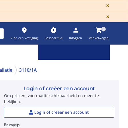
GLOBA
×
GLOBA
×
place
timer
person
shopping_cart
0
Vind een vestiging
Bespaar tijd
Inloggen
Winkelwagen
Keuzehulpen & calculatoren
settings
llatie
3110/1A
Login of creëer een account
Om prijzen, voorraadbeschikbaarheid en meer te
bekijken.
Login of creëer een account
Brutoprijs