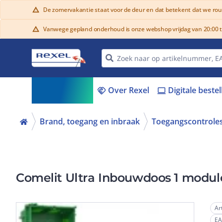
De zomervakantie staat voor de deur en dat betekent dat we ro
warning
Vanwege gepland onderhoud is onze webshop vrijdag van 20:00 tot
warning
Assortiment
Over Rexel
Digitale beste
menu_book
handshake
laptop
Brand, toegang en inbraak
Toegangscontrole
Comelit Ultra Inbouwdoos 1 module
Ar
E