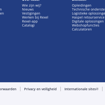
Wie zijn wij?
Opleidingen
en
Nieuws
Technische onderst
gen
Vestigingen
Logistieke oplossing
Werken bij Rexel
Haspel retourservice
Rexel-app
Digitale oplossingen
Catalogi
Webshopfuncties
Calculatoren
orwaarden
Privacy en veiligheid
Internationale sites
open_in_new