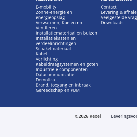
E-mobility
Contact
Zonne-energie en
Levering & afhal
energieopslag
Veelgestelde vra
Verwarmen, Koelen en
Downloads
Ventileren
Installatiemateriaal en buizen
Installatiekasten en
verdeelinrichtingen
Schakelmateriaal
Kabel
Verlichting
Kabeldraagsystemen en goten
Industriële componenten
Datacommunicatie
Domotica
Brand, toegang en inbraak
Gereedschap en PBM
©2026 Rexel
Leveringsvo