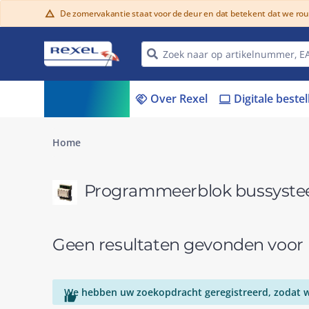
De zomervakantie staat voor de deur en dat betekent dat we ro
warning
Assortiment
Over Rexel
Digitale beste
menu_book
handshake
laptop
Home
Programmeerblok bussyst
Geen resultaten gevonden voo
We hebben uw zoekopdracht geregistreerd, zodat we
