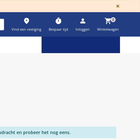
GLOBA
×
place
timer
person
shopping_cart
0
Vind een vestiging
Bespaar tijd
Inloggen
Winkelwagen
Keuzehulpen & calculatoren
settings
pdracht en probeer het nog eens.