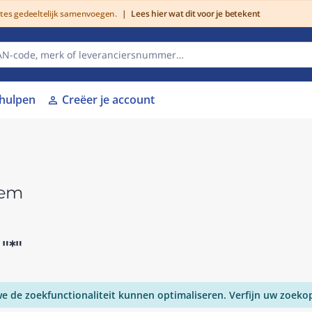
utes gedeeltelijk samenvoegen.
|
Lees hier wat dit voor je betekent
lhulpen
Creëer je account
person
eem
r
"*"
 de zoekfunctionaliteit kunnen optimaliseren. Verfijn uw zoeko