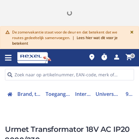
G
×
De zomervakantie staat voor de deur en dat betekent dat we
warning
routes gedeeltelijk samenvoegen.
|
Lees hier wat dit voor je
betekent
place
timer
person
shopping_cart
0
Brand, toegang en inbraak
Toegangscontrolesystemen
Intercomsystemen
Universele voedingseenheid
9000/230
Urmet Transformator 18V AC IP20