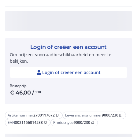
Login of creëer een account
Om prijzen, voorraadbeschikbaarheid en meer te
bekijken.
Login of creëer een account
Brutoprijs
€
46,00
/
STK
Artikelnummer
2700117672
Leveranciersnummer
9000/230
content_copy
content_copy
EAN
8021156014538
Producttype
9000/230
content_copy
content_copy