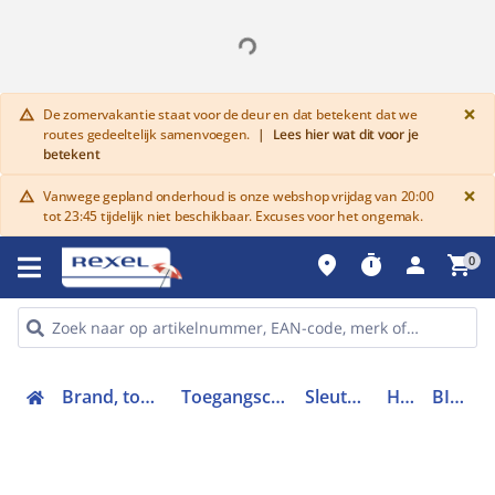
G
×
De zomervakantie staat voor de deur en dat betekent dat we
warning
routes gedeeltelijk samenvoegen.
|
Lees hier wat dit voor je
betekent
G
×
Vanwege gepland onderhoud is onze webshop vrijdag van 20:00
warning
tot 23:45 tijdelijk niet beschikbaar. Excuses voor het ongemak.
place
timer
person
shopping_cart
0
Brand, toegang en inbraak
Toegangscontrolesystemen
Sleutels en sloten
Hangslot
BIZ 700572