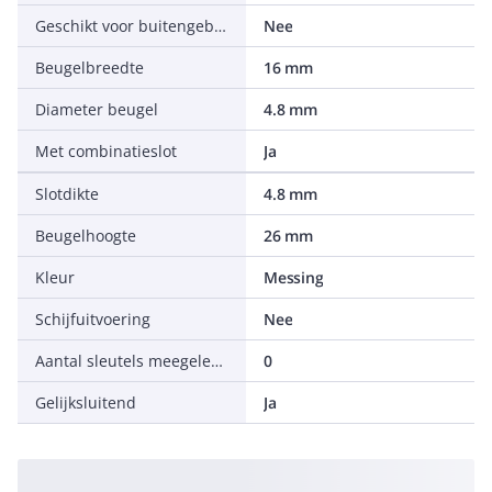
Geschikt voor buitengebruik
Nee
Beugelbreedte
16 mm
Diameter beugel
4.8 mm
Met combinatieslot
Ja
Slotdikte
4.8 mm
Beugelhoogte
26 mm
Kleur
Messing
Schijfuitvoering
Nee
Aantal sleutels meegeleverd
0
Gelijksluitend
Ja