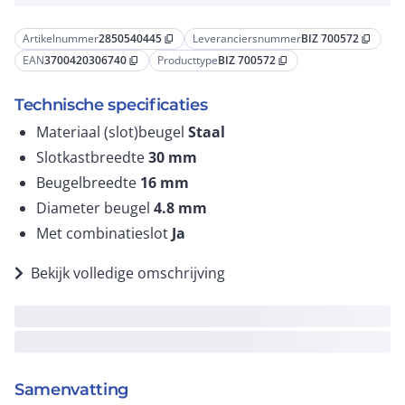
Artikelnummer
2850540445
Leveranciersnummer
BIZ 700572
content_copy
content_copy
EAN
3700420306740
Producttype
BIZ 700572
content_copy
content_copy
Technische specificaties
Materiaal (slot)beugel
Staal
Slotkastbreedte
30
mm
Beugelbreedte
16
mm
Diameter beugel
4.8
mm
Met combinatieslot
Ja
Bekijk volledige omschrijving
Samenvatting