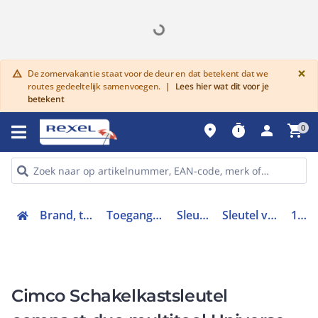
G
×
De zomervakantie staat voor de deur en dat betekent dat we
warning
routes gedeeltelijk samenvoegen.
|
Lees hier wat dit voor je
betekent
place
timer
person
shopping_cart
0
Brand, toegang en inbraak
Toegangscontrolesystemen
Sleutels en sloten
Sleutel voor kast/lessenaar
112985
Cimco Schakelkastsleutel