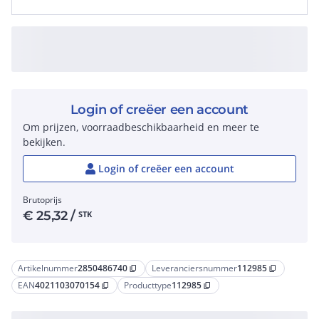
Login of creëer een account
Om prijzen, voorraadbeschikbaarheid en meer te
bekijken.
Login of creëer een account
Brutoprijs
€
25,32
/
STK
Artikelnummer
2850486740
Leveranciersnummer
112985
content_copy
content_copy
EAN
4021103070154
Producttype
112985
content_copy
content_copy