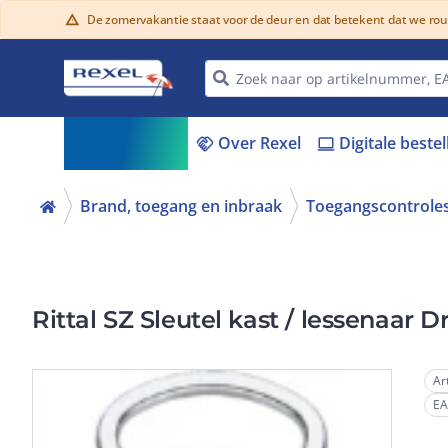
De zomervakantie staat voor de deur en dat betekent dat we ro
warning
Assortiment
Over Rexel
Digitale beste
menu_book
handshake
laptop
Brand, toegang en inbraak
Toegangscontrole
Rittal SZ Sleutel kast / lessenaa
Ar
E