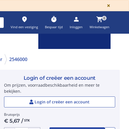
GLOBA
×
place
timer
person
shopping_cart
0
Vind een vestiging
Bespaar tijd
Inloggen
Winkelwagen
Keuzehulpen & calculatoren
settings
ar
2546000
Login of creëer een account
Om prijzen, voorraadbeschikbaarheid en meer te
bekijken.
Login of creëer een account
Brutoprijs
€
5,67
/
STK