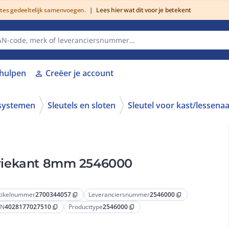
utes gedeeltelijk samenvoegen.
|
Lees hier wat dit voor je betekent
lhulpen
Creëer je account
person
systemen
Sleutels en sloten
Sleutel voor kast/lessena
r Driekant 8mm 2546000
tikelnummer
2700344057
Leveranciersnummer
2546000
content_copy
content_copy
AN
4028177027510
Producttype
2546000
content_copy
content_copy