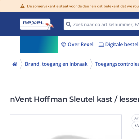
De zomervakantie staat voor de deur en dat betekent dat we ro
warning
Assortiment
Over Rexel
Digitale beste
menu_book
handshake
laptop
Brand, toegang en inbraak
Toegangscontrole
nVent Hoffman Sleutel kast / less
Ar
E