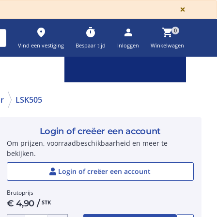
GLOBA
×
place
timer
person
shopping_cart
0
Vind een vestiging
Bespaar tijd
Inloggen
Winkelwagen
Keuzehulpen & calculatoren
settings
ar
LSK505
Login of creëer een account
Om prijzen, voorraadbeschikbaarheid en meer te
bekijken.
Login of creëer een account
Brutoprijs
€
4,90
/
STK