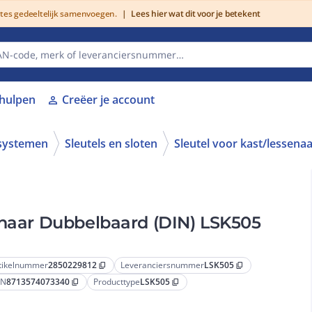
utes gedeeltelijk samenvoegen.
|
Lees hier wat dit voor je betekent
lhulpen
Creëer je account
person
systemen
Sleutels en sloten
Sleutel voor kast/lessena
enaar Dubbelbaard (DIN) LSK505
tikelnummer
2850229812
Leveranciersnummer
LSK505
content_copy
content_copy
AN
8713574073340
Producttype
LSK505
content_copy
content_copy