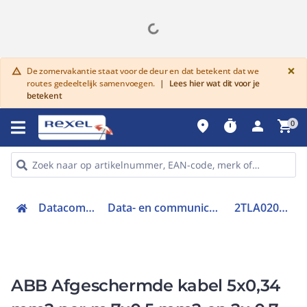
G
×
De zomervakantie staat voor de deur en dat betekent dat we
warning
routes gedeeltelijk samenvoegen.
|
Lees hier wat dit voor je
betekent
place
timer
person
shopping_cart
0
Datacommunicatie
Data- en communicatiekabel (koper)
2TLA020057R0000
ABB Afgeschermde kabel 5x0,34