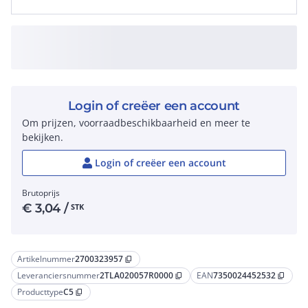
Login of creëer een account
Om prijzen, voorraadbeschikbaarheid en meer te
bekijken.
Login of creëer een account
Brutoprijs
€
3,04
/
STK
Artikelnummer
2700323957
content_copy
Leveranciersnummer
2TLA020057R0000
EAN
7350024452532
content_copy
content_copy
Producttype
C5
content_copy