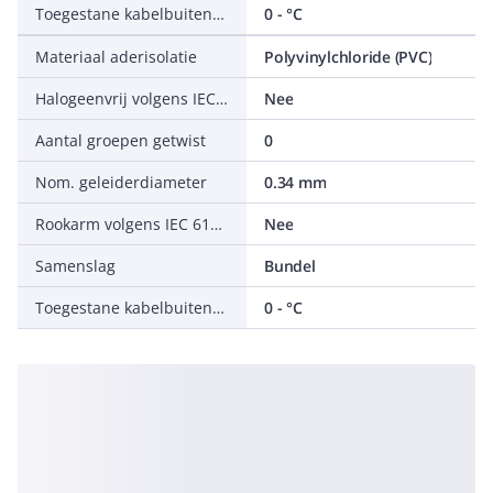
Toegestane kabelbuitentemperatuur tijdens montage/handeling
0 - °C
Materiaal aderisolatie
Polyvinylchloride (PVC)
Halogeenvrij volgens IEC 60754-2
Nee
Aantal groepen getwist
0
Nom. geleiderdiameter
0.34 mm
Rookarm volgens IEC 61034-2
Nee
Samenslag
Bundel
Toegestane kabelbuitentemperatuur na montage zonder vibratie
0 - °C